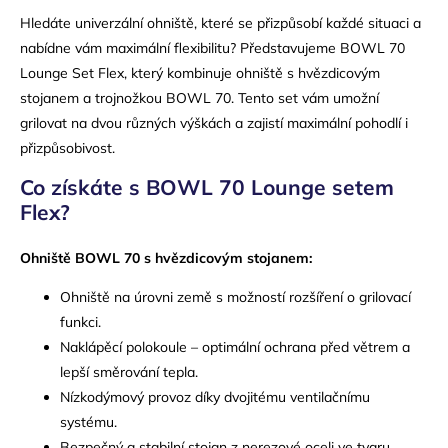
Hledáte univerzální ohniště, které se přizpůsobí každé situaci a
nabídne vám maximální flexibilitu? Představujeme BOWL 70
Lounge Set Flex, který kombinuje ohniště s hvězdicovým
stojanem a trojnožkou BOWL 70. Tento set vám umožní
grilovat na dvou různých výškách a zajistí maximální pohodlí i
přizpůsobivost.
Co získáte s BOWL 70 Lounge setem
Flex?
Ohniště BOWL 70 s hvězdicovým stojanem:
Ohniště na úrovni země s možností rozšíření o grilovací
funkci.
Naklápěcí polokoule – optimální ochrana před větrem a
lepší směrování tepla.
Nízkodýmový provoz díky dvojitému ventilačnímu
systému.
Bezpečný a stabilní stojan z nerezové oceli ve tvaru