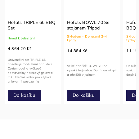
Höfats TRIPLE 65 BBQ
Höfats BOWL 70 Se
Höfat
Set
stojanem Tripod
BBQ S
Skladem - Doručení 2–4
Skladem
Ihned k odeslání
týdny
týdny
4 864,20 Kč
14 884 Kč
11 15
Univerzální set TRIPLE 65
obsahuje modulární ohniště z
Velké ohniště BOWL 70 na
Ohniště
Corten oceli a výškově
vysoké trojnožce. Dominantní gril
variantě
nastavitelný nerezový grilovací
a ohniště v jednom.
doplněné
rošt. Ideální volba pro stylové
grilování i posezení u
otevřeného...
Do košíku
Do košíku
Do