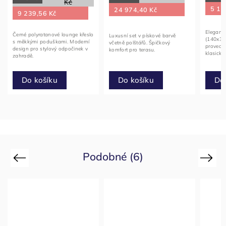
Kč
5 19
24 974,40 Kč
9 239,56 Kč
Elegantn
Černé polyratanové lounge křeslo
Luxusní set v pískové barvě
(140x35x
s měkkými poduškami. Moderní
včetně polštářů. Špičkový
provede
design pro stylový odpočinek v
komfort pro terasu.
klasické
zahradě.
Do košíku
Do košíku
Do
Podobné (6)
Previous
Next