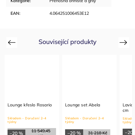
Kategorie
:
Přenosná ohniště a grily
EAN
:
4.064251006453E12
Související produkty
Previous
Next
Lounge křeslo Rosario
Lounge set Abela
Lavic
cm
Skladem - Doručení 2–4
Skladem - Doručení 2–4
Skladem
týdny
týdny
týdny
11 549,45
–20
–20 %
31 218 Kč
–20 %