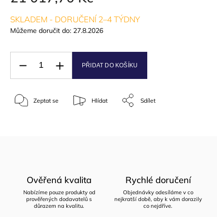
SKLADEM - DORUČENÍ 2–4 TÝDNY
Můžeme doručit do:
27.8.2026
PŘIDAT DO KOŠÍKU
Zeptat se
Hlídat
Sdílet
Ověřená kvalita
Rychlé doručení
Nabízíme pouze produkty od
Objednávky odesíláme v co
prověřených dodavatelů s
nejkratší době, aby k vám dorazily
důrazem na kvalitu.
co nejdříve.