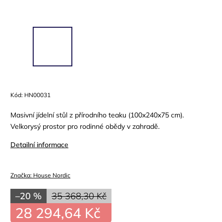
Kód:
HN00031
Masivní jídelní stůl z přírodního teaku (100x240x75 cm).
Velkorysý prostor pro rodinné obědy v zahradě.
Detailní informace
Značka:
House Nordic
–20 %
35 368,30 Kč
28 294,64 Kč