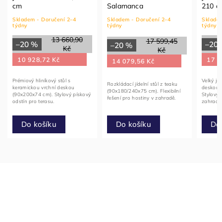
Salamanca
210 cm
90
Skladem - Doručení 2–4
Skladem - Doručení 2–4
Skl
týdny
týdny
týd
22 378,95
17 599,45
–
–20 %
–20 %
Kč
Kč
5
17 903,16 Kč
14 079,56 Kč
Kula
Velký jídelní stůl s bílou terrazzo
Rozkládací jídelní stůl z teaku
(hl
deskou a akáciovou podnoží.
(90x180/240x75 cm). Flexibilní
Odo
ový
Stylový středobod vaší moderní
řešení pro hostiny v zahradě.
stol
zahrady.
Do košíku
Do košíku