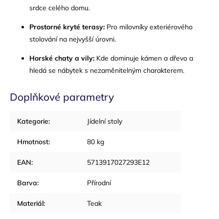
srdce celého domu.
Prostorné kryté terasy:
Pro milovníky exteriérového
stolování na nejvyšší úrovni.
Horské chaty a vily:
Kde dominuje kámen a dřevo a
hledá se nábytek s nezaměnitelným charakterem.
Doplňkové parametry
Kategorie
:
Jídelní stoly
Hmotnost
:
80 kg
EAN
:
5713917027293E12
Barva
:
Přírodní
Materiál
:
Teak