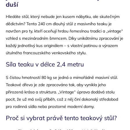
duší
Hledáte stůl, který nebude jen kusem nábytku, ale skutečným
dědictvím? Tento 240 cm dlouhý stůl z masivního teaku je
navržen pro ty, kteří oceňují hrdou řemeslnou tradici a „vintage“
vzhled s mezinárodním šmrncem. Díky unikátnímu zpracování je
každý jednotlivý kus originálem – s vlastní patinou a výrazem
útulného francouzského venkovského stylu.
Síla teaku v délce 2,4 metru
S čistou hmotností 80 kg se jedná o mimořádně masivní stůl.
Teakové dřevo je zde zpracováno tak, aby vynikla jeho
přirozená krása a struktura. „Vintage“ úprava dodává stolu
pocit, že už má svůj příběh, což z něj činí dokonalý středobod
pro rodinná sídla nebo prostorné moderní domy.
Proč si vybrat právě tento teakový stůl?