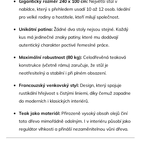
Gigantický rozměr 240 x 100 cm:
Největší stůl v
nabídce, který s přehledem usadí 10 až 12 osob. Ideální
pro velké rodiny a hostitele, kteří milují společnost.
Unikátní patina:
Žádné dva stoly nejsou stejné. Každý
kus má jedinečné znaky patiny, které mu dodávají
autentický charakter poctivé řemeslné práce.
Maximální robustnost (80 kg):
Celodřevěná teaková
konstrukce (včetně rámu) zaručuje, že stůl je
neotřesitelný a stabilní i při plném obsazení.
Francouzský venkovský styl:
Design, který spojuje
rustikální hřejivost s čistými liniemi, díky čemuž zapadne
do moderních i klasických interiérů.
Teak jako materiál:
Přirozeně vysoký obsah olejů činí
toto dřevo mimořádně odolným. I v interiéru působí jako
regulátor vlhkosti a přináší nezaměnitelnou vůni dřeva.