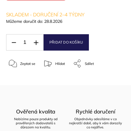
SKLADEM - DORUČENÍ 2–4 TÝDNY
Můžeme doručit do:
28.8.2026
PŘIDAT DO KOŠÍKU
Zeptat se
Hlídat
Sdílet
Ověřená kvalita
Rychlé doručení
Nabízíme pouze produkty od
Objednávky odesíláme v co
prověřených dodavatelů s
nejkratší době, aby k vám dorazily
důrazem na kvalitu.
co nejdříve.