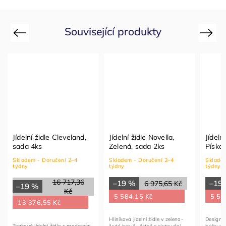
Související produkty
Previous
Next
Ti
Jídelní židle Novella,
Jídelní židle Novella,
Jíde
Zelená, sada 2ks
Písková, sada 2ks
2ks
Skladem - Doručení 2–4
Skladem - Doručení 2–4
Skla
týdny
týdny
týdn
–19 %
–19 %
6 975,65 Kč
6 975,65 Kč
–1
5 584,15 Kč
5 584,15 Kč
9 
Hliníková jídelní židle v zeleno-
Designová hliníková židle v
Desig
m