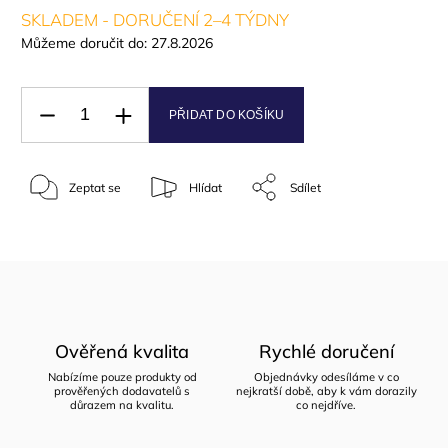
SKLADEM - DORUČENÍ 2–4 TÝDNY
Můžeme doručit do:
27.8.2026
PŘIDAT DO KOŠÍKU
Zeptat se
Hlídat
Sdílet
Ověřená kvalita
Rychlé doručení
Nabízíme pouze produkty od
Objednávky odesíláme v co
prověřených dodavatelů s
nejkratší době, aby k vám dorazily
důrazem na kvalitu.
co nejdříve.