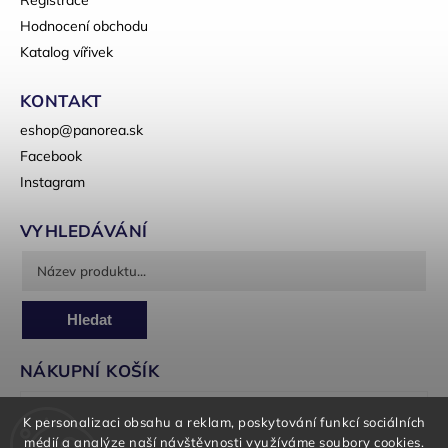
Registrace
Hodnocení obchodu
Katalog vířivek
KONTAKT
eshop
@
panorea.sk
Facebook
Instagram
VYHLEDÁVÁNÍ
Hledat
NÁKUPNÍ KOŠÍK
0
ks /
0 Kč
K personalizaci obsahu a reklam, poskytování funkcí sociálních
médií a analýze naší návštěvnosti využíváme soubory cookies.