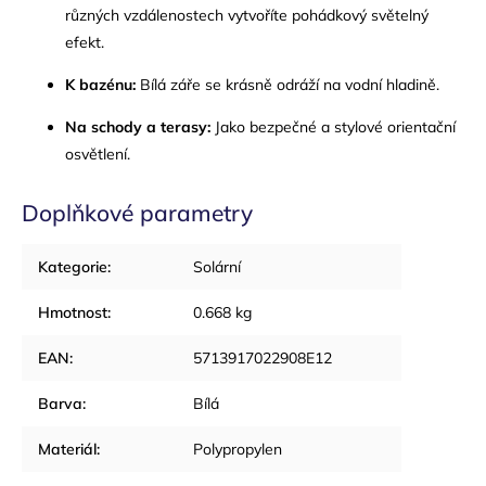
různých vzdálenostech vytvoříte pohádkový světelný
efekt.
K bazénu:
Bílá záře se krásně odráží na vodní hladině.
Na schody a terasy:
Jako bezpečné a stylové orientační
osvětlení.
Doplňkové parametry
Kategorie
:
Solární
Hmotnost
:
0.668 kg
EAN
:
5713917022908E12
Barva
:
Bílá
Materiál
:
Polypropylen