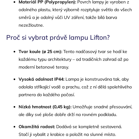
Materiál PP (Polypropylen):
Povrch lampy je vyroben z
odolného plastu, který výborně rozptyluje světlo do všech
směrů a je odolný vůči UV záření, takže bílá barva
nezežloutne.
Proč si vybrat právě lampu Lifton?
Tvar koule (ø 25 cm):
Tento nadčasový tvar se hodí ke
každému typu architektury – od tradičních zahrad až po
moderní betonové terasy.
Vysoká odolnost IP44:
Lampa je konstruována tak, aby
odolala stříkající vodě a prachu, což z ní dělá spolehlivého
partnera do každého počasí.
Nízká hmotnost (0,45 kg):
Umožňuje snadné přesouvání,
ale díky své ploše dobře drží na rovném podkladu.
Okamžitá radost:
Dodává se kompletně sestavená.
Stačí ji vybalit z krabice a položit na slunné místo.