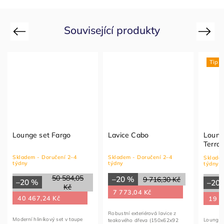
Související produkty
Previous
Next
Tip
Lounge set Fargo
Lavice Cabo
Loung
Terrac
Skladem - Doručení 2–4
Skladem - Doručení 2–4
Skladem
týdny
týdny
týdny
50 584,05
–20 %
9 716,30 Kč
–20 %
–20
Kč
7 773,04 Kč
40 467,24 Kč
19 6
Robustní exteriérová lavice z
Moderní hliníkový set v taupe
Lounge 
teakového dřeva (150x62x92