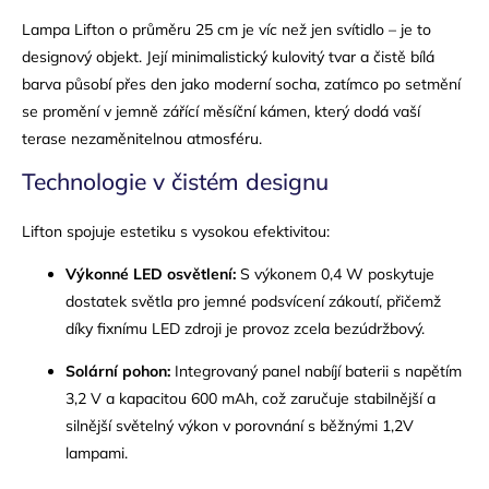
Lampa Lifton o průměru 25 cm je víc než jen svítidlo – je to
designový objekt. Její minimalistický kulovitý tvar a čistě bílá
barva působí přes den jako moderní socha, zatímco po setmění
se promění v jemně zářící měsíční kámen, který dodá vaší
terase nezaměnitelnou atmosféru.
Technologie v čistém designu
Lifton spojuje estetiku s vysokou efektivitou:
Výkonné LED osvětlení:
S výkonem 0,4 W poskytuje
dostatek světla pro jemné podsvícení zákoutí, přičemž
díky fixnímu LED zdroji je provoz zcela bezúdržbový.
Solární pohon:
Integrovaný panel nabíjí baterii s napětím
3,2 V a kapacitou 600 mAh, což zaručuje stabilnější a
silnější světelný výkon v porovnání s běžnými 1,2V
lampami.