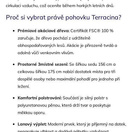
cirkulaci vzduchu, což oceníte během horkých letních dnů.
Proč si vybrat právě pohovku Terracina?
Prémiové akáciové dřevo:
Certifikát FSC® 100 %
zaručuje, že dřevo pochází z udržitelně
obhospodařovaných lesů. Akácie je přirozeně tvrdá a
odolná vůči venkovním vlivům.
Prostorné 3místné sezení:
Se šířkou sedu 156 cm a
celkovou šířkou 175 cm nabízí dostatek místa pro tři
dospělé osoby nebo maximální pohodlí pro jednoho při
ležení.
Komfortní polstrování:
Součástí je silný polstr s
polyuretanovou pěnou, která drží tvar a poskytuje
měkkou oporu.
Lanový výplet:
Moderní prvek, který je příjemný na dotek,
nenasakuje vlhkost a dodává nábytku vzdušnost.