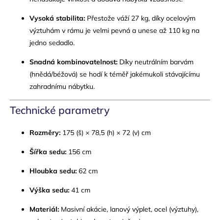
Vysoká stabilita:
Přestože váží 27 kg, díky ocelovým
výztuhám v rámu je velmi pevná a unese až 110 kg na
jedno sedadlo.
Snadná kombinovatelnost:
Díky neutrálním barvám
(hnědá/béžová) se hodí k téměř jakémukoli stávajícímu
zahradnímu nábytku.
Technické parametry
Rozměry:
175 (š) × 78,5 (h) × 72 (v) cm
Šířka sedu:
156 cm
Hloubka sedu:
62 cm
Výška sedu:
41 cm
Materiál:
Masivní akácie, lanový výplet, ocel (výztuhy),