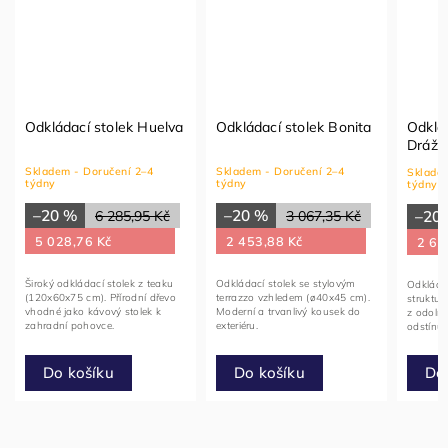
Odkládací stolek Huelva
Odkládací stolek Bonita
Odklá
Drážk
Skladem - Doručení 2–4
Skladem - Doručení 2–4
Skladem
týdny
týdny
týdny
–20 %
–20 %
6 285,95 Kč
3 067,35 Kč
–20
5 028,76 Kč
2 453,88 Kč
2 69
Široký odkládací stolek z teaku
Odkládací stolek se stylovým
Odkláda
(120x60x75 cm). Přírodní dřevo
terrazzo vzhledem (ø40x45 cm).
struktu
vhodné jako kávový stolek k
Moderní a trvanlivý kousek do
z odolné
zahradní pohovce.
exteriéru.
odstínu.
Do
Do košíku
Do košíku