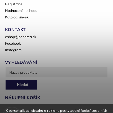
Registrace
Hodnocení obchodu
Katalog vířivek
KONTAKT
eshop
@
panorea.sk
Facebook
Instagram
VYHLEDÁVÁNÍ
Hledat
NÁKUPNÍ KOŠÍK
0
ks /
0 Kč
K personalizaci obsahu a reklam, poskytování funkcí sociálních