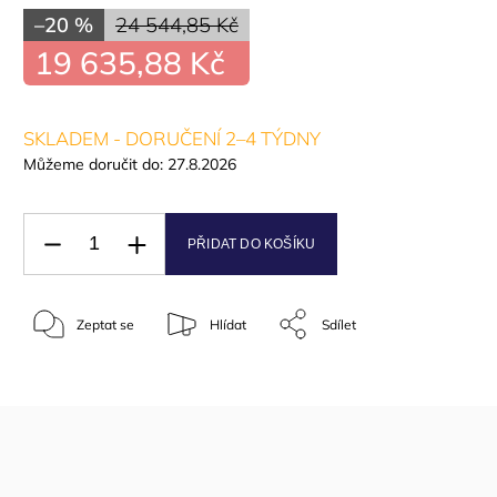
–20 %
24 544,85 Kč
19 635,88 Kč
SKLADEM - DORUČENÍ 2–4 TÝDNY
Můžeme doručit do:
27.8.2026
PŘIDAT DO KOŠÍKU
Zeptat se
Hlídat
Sdílet