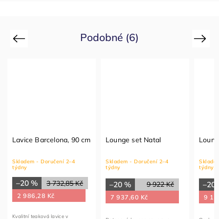
Podobné (6)
Previous
Next
Lavice Barcelona, 90 cm
Lounge set Natal
Loung
Skladem - Doručení 2–4
Skladem - Doručení 2–4
Skladem
týdny
týdny
týdny
–20 %
3 732,85 Kč
–20 %
–20
9 922 Kč
2 986,28 Kč
7 937,60 Kč
9 19
Kvalitní teaková lavice v