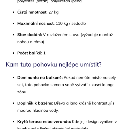
polyester (potah), polyuretan (pěna)
Čistá hmotnost:
27 kg
Maximální nosnost:
110 kg / sedadlo
Stav dodání:
V rozloženém stavu (vyžaduje montáž
nohou a rámu)
Počet balíků:
1
Kam tuto pohovku nejlépe umístit?
Dominanta na balkoně:
Pokud nemáte místo na celý
set, tato pohovka sama o sobě vytvoří luxusní lounge
zónu.
Doplněk k bazénu:
Dřevo a lano krásně kontrastují s
modrou hladinou vody.
Krytá terasa nebo veranda:
Kde její design vynikne v
kombinaci s jinými přírodními materiály.