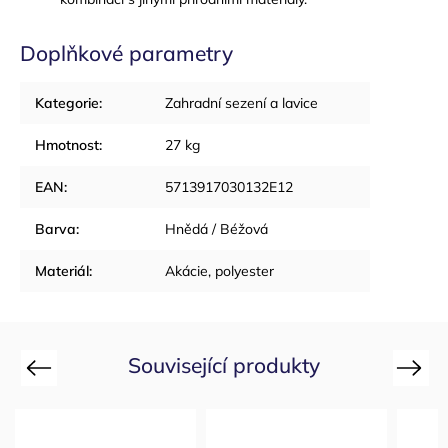
Doplňkové parametry
Kategorie
:
Zahradní sezení a lavice
Hmotnost
:
27 kg
EAN
:
5713917030132E12
Barva
:
Hnědá / Béžová
Materiál
:
Akácie, polyester
Související produkty
Previous
Next