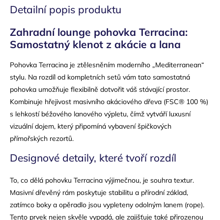
Detailní popis produktu
Zahradní lounge pohovka Terracina:
Samostatný klenot z akácie a lana
Pohovka Terracina je ztělesněním moderního „Mediterranean“
stylu. Na rozdíl od kompletních setů vám tato samostatná
pohovka umožňuje flexibilně dotvořit váš stávající prostor.
Kombinuje hřejivost masivního akáciového dřeva (FSC® 100 %)
s lehkostí béžového lanového výpletu, čímž vytváří luxusní
vizuální dojem, který připomíná vybavení špičkových
přímořských rezortů.
Designové detaily, které tvoří rozdíl
To, co dělá pohovku Terracina výjimečnou, je souhra textur.
Masivní dřevěný rám poskytuje stabilitu a přírodní základ,
zatímco boky a opěradlo jsou vypleteny odolným lanem (rope).
Tento prvek nejen skvěle vypadá, ale zajišťuje také přirozenou