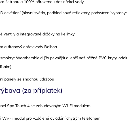
ro šetrnou a 100% přirozenou dezinfekci vody
 osvětlení (hlavní světlo, podhladinové reflektory, podsvícení vybraný
 ventily a integrované držáky na kelímky
ém a titanový ohřev vody Balboa
rmokryt Weathershield (3x pevnější a lehčí než běžné PVC kryty, odol
lísním)
ní panely se snadnou údržbou
výbava (za příplatek)
anel Spa Touch 4 se zabudovaným Wi-Fi modulem
 Wi-Fi modul pro vzdálené ovládání chytrým telefonem