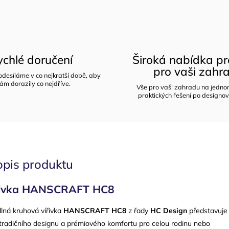
chlé doručení
Široká nabídka p
pro vaši zahr
desíláme v co nejkratší době, aby
ám dorazily co nejdříve.
Vše pro vaši zahradu na jedno
praktických řešení po designov
opis produktu
ířivka HANSCRAFT HC8
lná kruhová vířivka
HANSCRAFT HC8
z řady
HC Design
představuje
tradičního designu a prémiového komfortu pro celou rodinu nebo