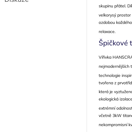
skupinu přátel
. D
velkorysý prostor
ozdobou každého 
relaxace
.
Špičkové t
Vířivka HANSCRA
nejmodernějších t
technologie insp
tvořena z prvotř
která je vyztužen
ekologická izolac
extrémní odolnost
včetně 3kW titan
nekompromisní kva