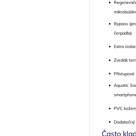
Regeneračn
mikrobubli
Bypass (pro
čerpadla)
Extra izol
Zvedák term
Přístupové 
Aquatic Sou
smartphon
PVC kožený
Dodatečný 
Často kla