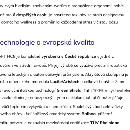
íky svým hladkým, zaobleným tvarům a promyšlené ergonomii nabízí
 až pro
6 dospělých osob
. Je navržena tak, aby se stala designovou
domácího wellness a proměnila každodenní stres v čistou oázu
echnologie a evropská kvalita
FT HC8 je kompletně
vyrobena v České republice
v jedné z
ováren ve střední Evropě
. Při její výrobě se využívá precizní robotická
irovaná leteckým a automobilovým průmyslem
. Akrylátová skořepina je
ídního amerického materiálu
Lucite/Aristech
o celkové tloušťce 7 mm,
a revoluční italskou technologií
Green Shield
. Tato 100% recyklovateln
e zcela eliminuje nebezpečný styren a sklolaminát, přičemž zajišťuje
 vůči teplotním výkyvům a chemikáliím
. Spolehlivý chod celé vířivky
ového ohřevu řídí špičkový americký systém
Balboa
, přičemž
litu potvrzuje nezávislá mezinárodní certifikace
TÜV Rheinland
.