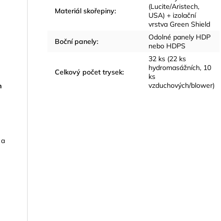
(Lucite/Aristech,
Materiál skořepiny
:
USA) + izolační
vrstva Green Shield
Odolné panely HDP
Boční panely
:
nebo HDPS
32 ks (22 ks
hydromasážních, 10
Celkový počet trysek
:
ks
vzduchových/blower)
m
u
 a