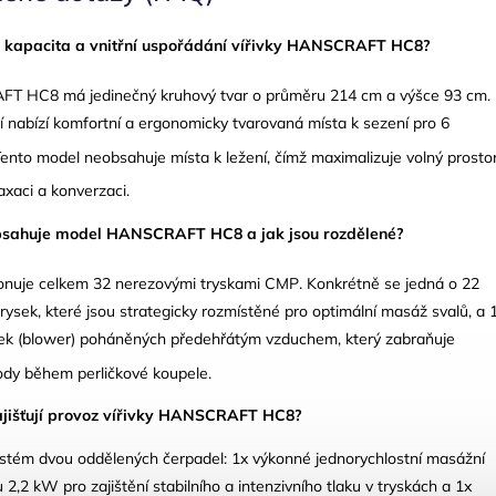
ná kapacita a vnitřní uspořádání vířivky HANSCRAFT HC8?
FT HC8 má jedinečný kruhový tvar o průměru 214 cm a výšce 93 cm
.
í nabízí komfortní a ergonomicky tvarovaná místa k sezení pro 6
Tento model neobsahuje místa k ležení, čímž maximalizuje volný prosto
axaci a konverzaci
.
 obsahuje model HANSCRAFT HC8 a jak jsou rozdělené?
onuje celkem 32 nerezovými tryskami CMP
. Konkrétně se jedná o 22
ysek, které jsou strategicky rozmístěné pro optimální masáž svalů, a 
ek (blower) poháněných předehřátým vzduchem, který zabraňuje
vody během perličkové koupele
.
ajišťují provoz vířivky HANSCRAFT HC8?
ystém dvou oddělených čerpadel: 1x výkonné jednorychlostní masážní
2,2 kW pro zajištění stabilního a intenzivního tlaku v tryskách a 1x