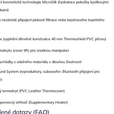
í kosmetická technologie MicroSilk (hydratace pokožky kyslíkovými
nkami)
 nezávislé připojení pískové filtrace nebo bazénového tepelného
ace (vyplnění dřevěné konstrukce 40 mm Thermoshield PVC pěnou)
okrytu (cover lift) pro snadnou manipulaci
schůdky z odolného materiálu s dlouhou životností
nd System (reproduktory, subwoofer, Bluetooth připojení pro
e)
 termokryt (PVC Leather Thermocover)
pomocný ohřívač (Supplementary Heater)
dené dotazy (FAQ)