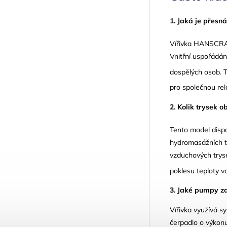
1. Jaká je přes
Vířivka HANSCRA
Vnitřní uspořádán
dospělých osob
. 
pro společnou rel
2. Kolik trysek
Tento model disp
hydromasážních tr
vzduchových trys
poklesu teploty 
3. Jaké pumpy z
Vířivka využívá s
čerpadlo o výkonu 