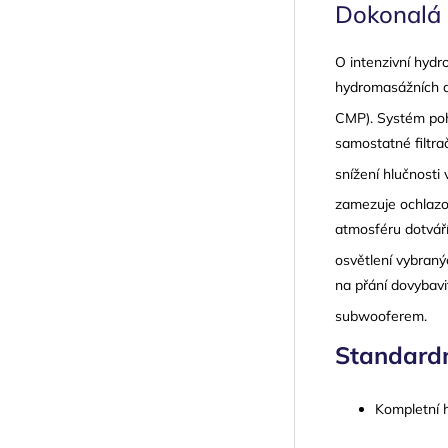
Dokonalá
O intenzivní hydr
hydromasážních a
CMP)
. Systém po
samostatné filtra
snížení hlučnosti
zamezuje ochlazo
atmosféru dotvář
osvětlení vybraný
na přání dovybav
subwooferem
.
Standardn
Kompletní 