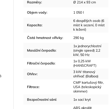
Rozměry
:
Ø 214 x 93 cm
Objem vody
:
1 050 l
6 dospělých osob (6
Kapacita
:
míst k sezení, 0 míst
k ležení)
Čistá hmotnost vířivky
:
290 kg
1x jednorychlostní
Masážní čerpadlo
:
(single speed) 2,2
kW, 50 Hz
1x 0,25 kW
Filtrační čerpadlo
:
(HANSCRAFT)
3 kW titanový
Ohřev
:
á
ohřívač (Balboa)
CMP kartušový filtr,
Filtrace
:
USA (teleskopický
skimmer)
Bezpečnostní sání
:
1x sací kryt
ABS akrylát