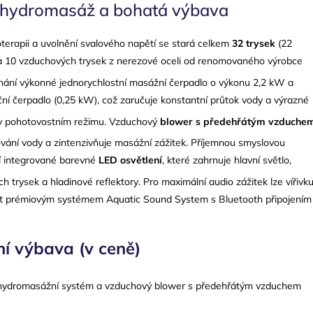
 hydromasáž a bohatá výbava
oterapii a uvolnění svalového napětí se stará celkem
32 trysek
(22
 10 vzduchových trysek z nerezové oceli od renomovaného výrobce
hání výkonné jednorychlostní masážní čerpadlo o výkonu 2,2 kW a
ční čerpadlo (0,25 kW), což zaručuje konstantní průtok vody a výrazné
 v pohotovostním režimu
. Vzduchový
blower s předehřátým vzduche
vání vody a zintenzivňuje masážní zážitek
. Příjemnou smyslovou
í integrované barevné
LED osvětlení
, které zahrnuje hlavní světlo,
ch trysek a hladinové reflektory
. Pro maximální audio zážitek lze vířivk
it prémiovým systémem Aquatic Sound System s Bluetooth připojením
í výbava (v ceně)
hydromasážní systém a vzduchový blower s předehřátým vzduchem