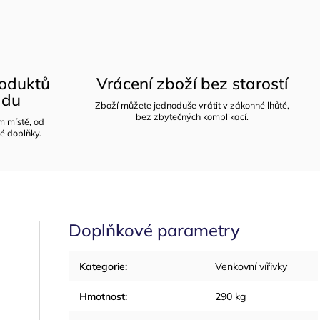
roduktů
Vrácení zboží bez starostí
adu
Zboží můžete jednoduše vrátit v zákonné lhůtě,
bez zbytečných komplikací.
m místě, od
é doplňky.
Doplňkové parametry
Kategorie
:
Venkovní vířivky
Hmotnost
:
290 kg