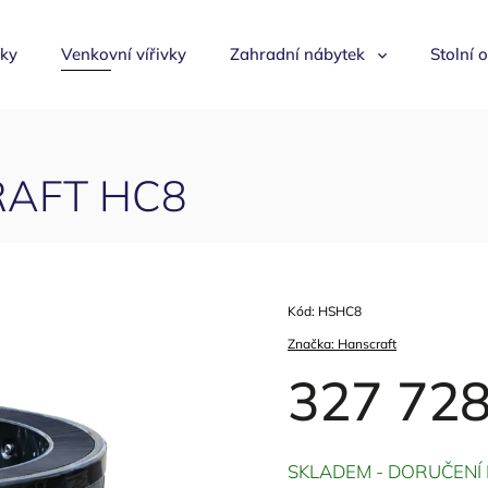
mky
Venkovní vířivky
Zahradní nábytek
Stolní 
CRAFT HC8
Kód:
HSHC8
Značka:
Hanscraft
327 728
SKLADEM - DORUČENÍ