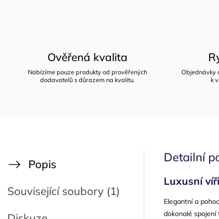
Ověřená kvalita
Ry
Nabízíme pouze produkty od prověřených
Objednávky o
dodavatelů s důrazem na kvalitu.
k v
Detailní p
Popis
Luxusní v
Související soubory (1)
Elegantní a pohod
dokonalé spojení 
Diskuze