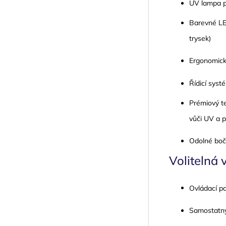
UV lampa p
Barevné LED
trysek)
Ergonomické
Řídicí syst
Prémiový te
vůči UV a p
Odolné boč
Volitelná 
Ovládací p
Samostatný