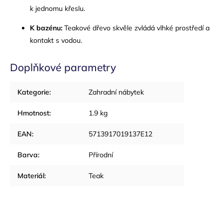
k jednomu křeslu.
K bazénu:
Teakové dřevo skvěle zvládá vlhké prostředí a
kontakt s vodou.
Doplňkové parametry
Kategorie
:
Zahradní nábytek
Hmotnost
:
1.9 kg
EAN
:
5713917019137E12
Barva
:
Přírodní
Materiál
:
Teak