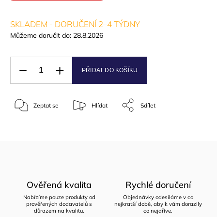
SKLADEM - DORUČENÍ 2–4 TÝDNY
Můžeme doručit do:
28.8.2026
PŘIDAT DO KOŠÍKU
Zeptat se
Hlídat
Sdílet
Ověřená kvalita
Rychlé doručení
Nabízíme pouze produkty od
Objednávky odesíláme v co
prověřených dodavatelů s
nejkratší době, aby k vám dorazily
důrazem na kvalitu.
co nejdříve.