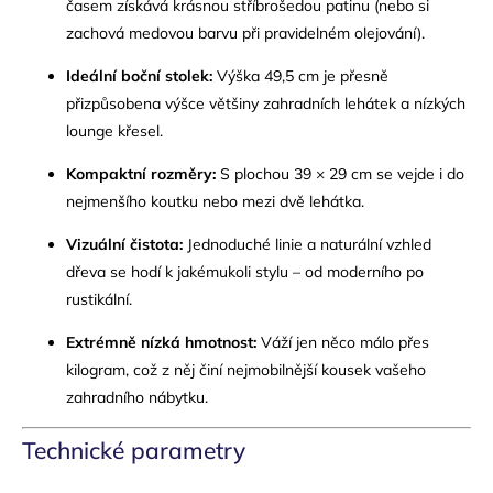
časem získává krásnou stříbrošedou patinu (nebo si
zachová medovou barvu při pravidelném olejování).
Ideální boční stolek:
Výška 49,5 cm je přesně
přizpůsobena výšce většiny zahradních lehátek a nízkých
lounge křesel.
Kompaktní rozměry:
S plochou 39 × 29 cm se vejde i do
nejmenšího koutku nebo mezi dvě lehátka.
Vizuální čistota:
Jednoduché linie a naturální vzhled
dřeva se hodí k jakémukoli stylu – od moderního po
rustikální.
Extrémně nízká hmotnost:
Váží jen něco málo přes
kilogram, což z něj činí nejmobilnější kousek vašeho
zahradního nábytku.
Technické parametry