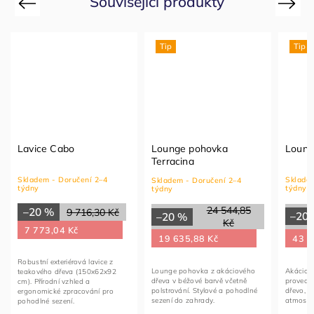
Související produkty
Previous
Next
Tip
Tip
Lavice Cabo
Lounge pohovka
Loung
Terracina
Skladem - Doručení 2–4
Skladem
Skladem - Doručení 2–4
týdny
týdny
týdny
24 544,85
–20 %
9 716,30 Kč
–20
–20 %
Kč
7 773,04 Kč
43 1
19 635,88 Kč
Robustní exteriérová lavice z
Akáciov
Lounge pohovka z akáciového
teakového dřeva (150x62x92
proveden
dřeva v béžové barvě včetně
cm). Přírodní vzhled a
dřevo, k
polstrování. Stylové a pohodlné
ergonomické zpracování pro
atmosfér
sezení do zahrady.
pohodlné sezení.