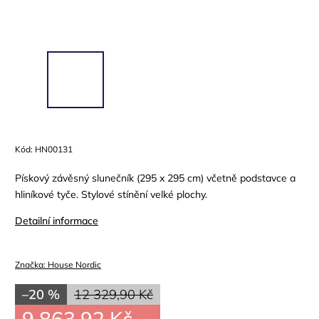
Kód:
HN00131
Pískový závěsný slunečník (295 x 295 cm) včetně podstavce a
hliníkové tyče. Stylové stínění velké plochy.
Detailní informace
Značka:
House Nordic
–20 %
12 329,90 Kč
9 863,92 Kč