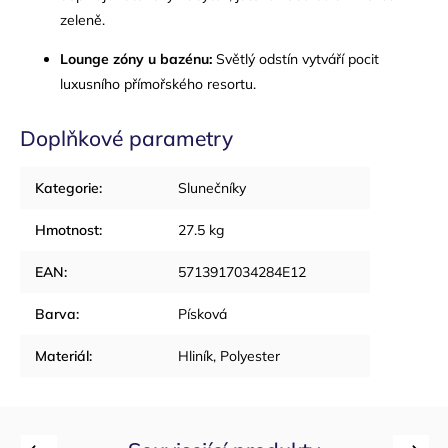
zeleně.
Lounge zóny u bazénu:
Světlý odstín vytváří pocit
luxusního přímořského resortu.
Doplňkové parametry
Kategorie
:
Slunečníky
Hmotnost
:
27.5 kg
EAN
:
5713917034284E12
Barva
:
Písková
Materiál
:
Hliník, Polyester