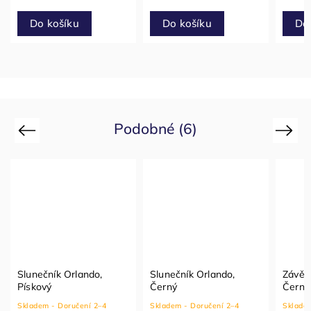
Do košíku
Do
Do košíku
Podobné (6)
Previous
Next
Slunečník Orlando,
Slunečník Orlando,
Závěs
Pískový
Černý
Černý
Skladem - Doručení 2–4
Skladem - Doručení 2–4
Skladem