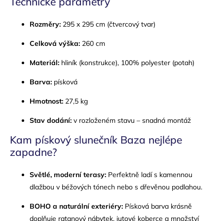
Technické parametry
Rozměry:
295 x 295 cm (čtvercový tvar)
Celková výška:
260 cm
Materiál:
hliník (konstrukce), 100% polyester (potah)
Barva:
písková
Hmotnost:
27,5 kg
Stav dodání:
v rozloženém stavu – snadná montáž
Kam pískový slunečník Baza nejlépe
zapadne?
Světlé, moderní terasy:
Perfektně ladí s kamennou
dlažbou v béžových tónech nebo s dřevěnou podlahou.
BOHO a naturální exteriéry:
Písková barva krásně
doplňuje ratanový nábytek, jutové koberce a množství