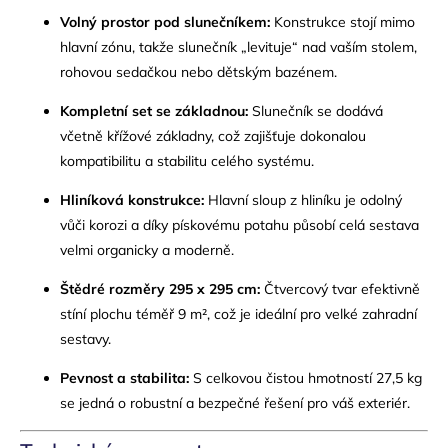
Volný prostor pod slunečníkem:
Konstrukce stojí mimo
hlavní zónu, takže slunečník „levituje“ nad vaším stolem,
rohovou sedačkou nebo dětským bazénem.
Kompletní set se základnou:
Slunečník se dodává
včetně křížové základny, což zajišťuje dokonalou
kompatibilitu a stabilitu celého systému.
Hliníková konstrukce:
Hlavní sloup z hliníku je odolný
vůči korozi a díky pískovému potahu působí celá sestava
velmi organicky a moderně.
Štědré rozměry 295 x 295 cm:
Čtvercový tvar efektivně
stíní plochu téměř 9 m², což je ideální pro velké zahradní
sestavy.
Pevnost a stabilita:
S celkovou čistou hmotností 27,5 kg
se jedná o robustní a bezpečné řešení pro váš exteriér.