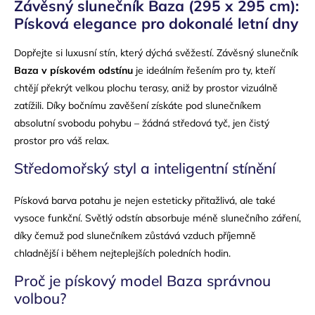
Závěsný slunečník Baza (295 x 295 cm):
Písková elegance pro dokonalé letní dny
Dopřejte si luxusní stín, který dýchá svěžestí. Závěsný slunečník
Baza v pískovém odstínu
je ideálním řešením pro ty, kteří
chtějí překrýt velkou plochu terasy, aniž by prostor vizuálně
zatížili. Díky bočnímu zavěšení získáte pod slunečníkem
absolutní svobodu pohybu – žádná středová tyč, jen čistý
prostor pro váš relax.
Středomořský styl a inteligentní stínění
Písková barva potahu je nejen esteticky přitažlivá, ale také
vysoce funkční. Světlý odstín absorbuje méně slunečního záření,
díky čemuž pod slunečníkem zůstává vzduch příjemně
chladnější i během nejteplejších poledních hodin.
Proč je pískový model Baza správnou
volbou?