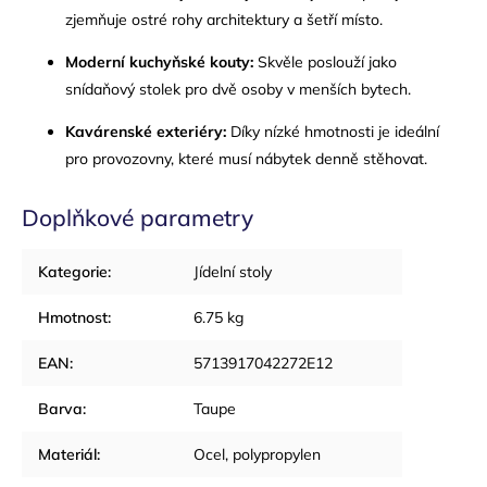
zjemňuje ostré rohy architektury a šetří místo.
Moderní kuchyňské kouty:
Skvěle poslouží jako
snídaňový stolek pro dvě osoby v menších bytech.
Kavárenské exteriéry:
Díky nízké hmotnosti je ideální
pro provozovny, které musí nábytek denně stěhovat.
Doplňkové parametry
Kategorie
:
Jídelní stoly
Hmotnost
:
6.75 kg
EAN
:
5713917042272E12
Barva
:
Taupe
Materiál
:
Ocel, polypropylen