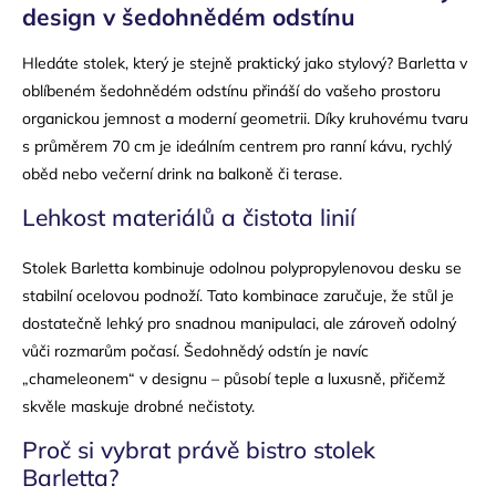
design v šedohnědém odstínu
Hledáte stolek, který je stejně praktický jako stylový? Barletta v
oblíbeném šedohnědém odstínu přináší do vašeho prostoru
organickou jemnost a moderní geometrii. Díky kruhovému tvaru
s průměrem 70 cm je ideálním centrem pro ranní kávu, rychlý
oběd nebo večerní drink na balkoně či terase.
Lehkost materiálů a čistota linií
Stolek Barletta kombinuje odolnou polypropylenovou desku se
stabilní ocelovou podnoží. Tato kombinace zaručuje, že stůl je
dostatečně lehký pro snadnou manipulaci, ale zároveň odolný
vůči rozmarům počasí. Šedohnědý odstín je navíc
„chameleonem“ v designu – působí teple a luxusně, přičemž
skvěle maskuje drobné nečistoty.
Proč si vybrat právě bistro stolek
Barletta?