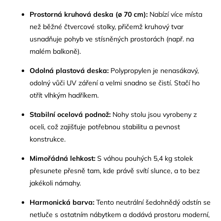
Prostorná kruhová deska (ø 70 cm):
Nabízí více místa
než běžné čtvercové stolky, přičemž kruhový tvar
usnadňuje pohyb ve stísněných prostorách (např. na
malém balkoně).
Odolná plastová deska:
Polypropylen je nenasákavý,
odolný vůči UV záření a velmi snadno se čistí. Stačí ho
otřít vlhkým hadříkem.
Stabilní ocelová podnož:
Nohy stolu jsou vyrobeny z
oceli, což zajišťuje potřebnou stabilitu a pevnost
konstrukce.
Mimořádná lehkost:
S váhou pouhých 5,4 kg stolek
přesunete přesně tam, kde právě svítí slunce, a to bez
jakékoli námahy.
Harmonická barva:
Tento neutrální šedohnědý odstín se
netluče s ostatním nábytkem a dodává prostoru moderní,