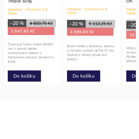
Tmavě šedý
cm
Skladem - Doručení 2–4
Skladem - Doručení 2–4
Skladem
týdny
týdny
týdny
–20 %
4 809,75 Kč
–20 %
5 112,25 Kč
–20
3 847,80 Kč
4 089,80 Kč
10 8
Čtvercový bistro stolek (60x60
Bistro stolek s teakovou deskou
Velký jíd
cm) v tmavě šedém
a černými nohami (ø70x74 cm).
nonwood
mramorovém dekoru s
Stylový a odolný prvek pro
Moderní
hliníkovými nohami. Moderní a
balkon.
přírodní
lehký.
Do košíku
Do košíku
Do