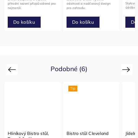
Stylový 
přírodní sezení přizpůsobené pro
odolnost a nadčasový design
údržbou
nejmenší.
pro zahradu.
Do košíku
Do košíku
Do
Podobné (6)
Previous
Next
Tip
Hliníkový Bistro stůl,
Bistro stůl Cleveland
Jídeln