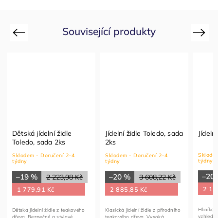
Související produkty
Previous
Next
Dětská jídelní židle
Jídelní židle Toledo, sada
Jídeln
Toledo, sada 2ks
2ks
Skladem
Skladem - Doručení 2–4
Skladem - Doručení 2–4
týdny
týdny
týdny
–20
–19 %
–20 %
2 223,98 Kč
3 608,22 Kč
2 11
1 779,91 Kč
2 885,85 Kč
Hliníko
Dětská jídelní židle z teakového
Klasická jídelní židle z přírodního
vzhledu 
dřeva. Bezpečné a stylové
teakového dřeva. Vysoká