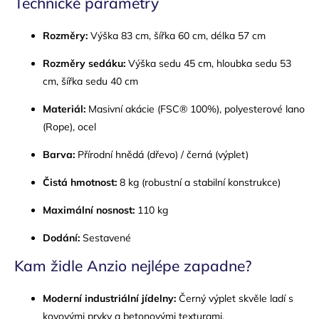
Technické parametry
Rozměry:
Výška 83 cm, šířka 60 cm, délka 57 cm
Rozměry sedáku:
Výška sedu 45 cm, hloubka sedu 53
cm, šířka sedu 40 cm
Materiál:
Masivní akácie (FSC® 100%), polyesterové lano
(Rope), ocel
Barva:
Přírodní hnědá (dřevo) / černá (výplet)
Čistá hmotnost:
8 kg (robustní a stabilní konstrukce)
Maximální nosnost:
110 kg
Dodání:
Sestavené
Kam židle Anzio nejlépe zapadne?
Moderní industriální jídelny:
Černý výplet skvěle ladí s
kovovými prvky a betonovými texturami.