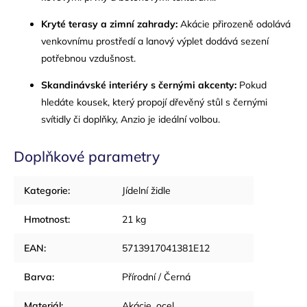
Kryté terasy a zimní zahrady:
Akácie přirozeně odolává
venkovnímu prostředí a lanový výplet dodává sezení
potřebnou vzdušnost.
Skandinávské interiéry s černými akcenty:
Pokud
hledáte kousek, který propojí dřevěný stůl s černými
svítidly či doplňky, Anzio je ideální volbou.
Doplňkové parametry
Kategorie
:
Jídelní židle
Hmotnost
:
21 kg
EAN
:
5713917041381E12
Barva
:
Přírodní / Černá
Materiál
:
Akácie, ocel