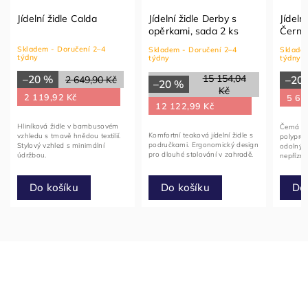
Jídelní židle Calda
Jídelní židle Derby s
Jídeln
opěrkami, sada 2 ks
Černá
Skladem - Doručení 2–4
Skladem - Doručení 2–4
Skladem
týdny
týdny
týdny
15 154,04
–20 %
2 649,90 Kč
–20
–20 %
Kč
2 119,92 Kč
5 67
12 122,99 Kč
Hliníková židle v bambusovém
Černá st
Komfortní teaková jídelní židle s
vzhledu s tmavě hnědou textilií.
polyprop
područkami. Ergonomický design
Stylový vzhled s minimální
odolný v
pro dlouhé stolování v zahradě.
údržbou.
nepřízni
Do košíku
Do
Do košíku