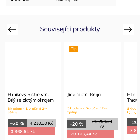
Související produkty
Previous
Next
Tip
Hliníkový Bistro stůl,
Jídelní stůl Berja
Hliník
Bílý se zlatým okrajem
Tmavě
Skladem - Doručení 2–4
Skladem - Doručení 2–4
Skladem
týdny
týdny
týdny
25 204,30
–20
–20 %
4 210,80 Kč
–20 %
Kč
3 84
3 368,64 Kč
20 163,44 Kč