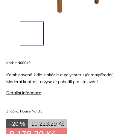
Kód:
HN00049
Kombinovaná židle z akácie a polyesteru (černá/přírodní).
Moderní kontrast a vysoké pohodlí pro stolování.
Detailní informace
Značka:
House Nordic
–20 %
10 223,29 Kč
8 178,39 Kč