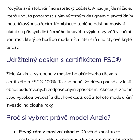
Povyšte své stolování na estetický zážitek. Anzio je jídelní židle,
která upoutá pozornost svým výrazným designem a prvotřídním
materiálovým složením. Kombinace teplého odstínu masivní
akácie a přísných linií černého lanového výpletu vytváří vizuální
kontrast, který se hodí do moderních interiérů i na stylové kryté
terasy.
Udržitelný design s certifikátem FSC®
Židle Anzio je vyrobena z masivního akáciového dřeva s
certifikátem FSC® 100%. To znamená, že dřevo pochází z lesů
obhospodařovaných zodpovědným způsobem. Akácie je známá
svou vysokou tvrdostí a dlouhověkostí, což z tohoto modelu činí
investici na dlouhé roky.
Proč si vybrat právě model Anzio?
Pevný rám z masivní akácie:
Dřevěná konstrukce
poskytuje stabilitu a přirozenou krásu, která zútulní každý