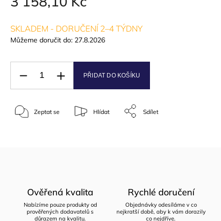
3 158,10 Kč
SKLADEM - DORUČENÍ 2–4 TÝDNY
Můžeme doručit do:
27.8.2026
PŘIDAT DO KOŠÍKU
Zeptat se
Hlídat
Sdílet
Ověřená kvalita
Rychlé doručení
Nabízíme pouze produkty od
Objednávky odesíláme v co
prověřených dodavatelů s
nejkratší době, aby k vám dorazily
důrazem na kvalitu.
co nejdříve.