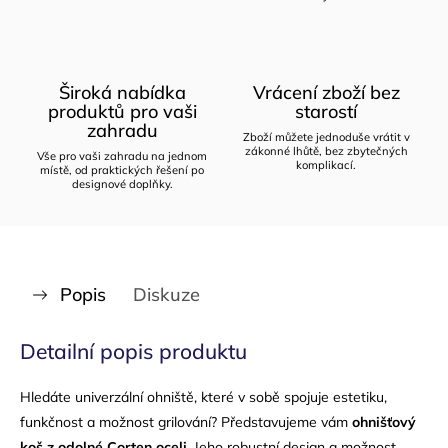
Široká nabídka
Vrácení zboží bez
produktů pro vaši
starostí
zahradu
Zboží můžete jednoduše vrátit v
zákonné lhůtě, bez zbytečných
Vše pro vaši zahradu na jednom
komplikací.
místě, od praktických řešení po
designové doplňky.
Popis
Diskuze
Detailní popis produktu
Hledáte univerzální ohniště, které v sobě spojuje estetiku,
funkčnost a možnost grilování? Představujeme vám
ohnišťový
koš z odolné Corten oceli
. Jeho robustní design a možnost