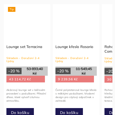
Tip
Lounge set Terracina
Lounge křeslo Rosario
Rohov
Comil
Skladem - Doručení 2–4
Skladem - Doručení 2–4
Skladem
týdny
týdny
týdny
53 893,40
11 549,45
–20 %
–20 %
–20
Kč
Kč
43 114,72 Kč
9 239,56 Kč
30 7
Akáciový lounge set v béžovém
Černé polyratanové lounge křeslo
Rohová 
provedení s poduškami. Přírodní
s měkkými poduškami. Moderní
hliníku
dřevo, které vytvoří útulnou
design pro stylový odpočinek v
Ideální 
atmosféru.
zahradě.
terase.
Do
Do košíku
Do košíku