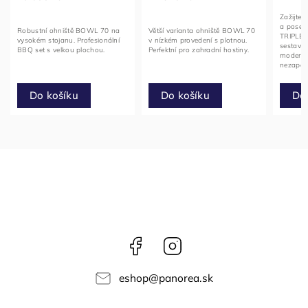
Zažijte 
a posez
Robustní ohniště BOWL 70 na
Větší varianta ohniště BOWL 70
TRIPLE 6
vysokém stojanu. Profesionální
v nízkém provedení s plotnou.
sestava
BBQ set s velkou plochou.
Perfektní pro zahradní hostiny.
moderní
nezapom
zahradě
Do
Do košíku
Do košíku
Facebook
Instagram
eshop
@
panorea.sk