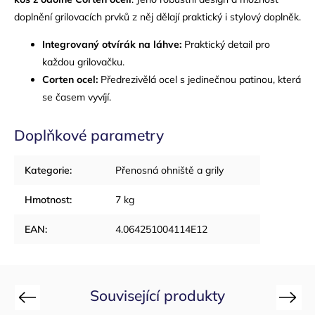
doplnění grilovacích prvků z něj dělají praktický i stylový doplněk.
Integrovaný otvírák na láhve:
Praktický detail pro
každou grilovačku.
Corten ocel:
Předrezivělá ocel s jedinečnou patinou, která
se časem vyvíjí.
Doplňkové parametry
Kategorie
:
Přenosná ohniště a grily
Hmotnost
:
7 kg
EAN
:
4.064251004114E12
Související produkty
Previous
Next