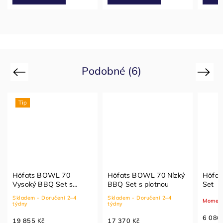
Podobné (6)
Previous
Next
Tip
Höfats BOWL 70
Höfats BOWL 70 Nízký
Höfat
Vysoký BBQ Set s
BBQ Set s plotnou
Set
plotnou
Skladem - Doručení 2–4
Skladem - Doručení 2–4
Moment
týdny
týdny
6 086
19 855 Kč
17 370 Kč