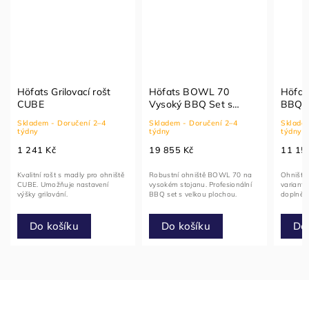
Höfats Grilovací rošt
Höfats BOWL 70
Höfat
CUBE
Vysoký BBQ Set s
BBQ S
plotnou
Skladem - Doručení 2–4
Skladem - Doručení 2–4
Skladem
týdny
týdny
týdny
1 241 Kč
19 855 Kč
11 15
Kvalitní rošt s madly pro ohniště
Robustní ohniště BOWL 70 na
Ohniště
CUBE. Umožňuje nastavení
vysokém stojanu. Profesionální
variantě
výšky grilování.
BBQ set s velkou plochou.
doplněné
Do košíku
Do košíku
Do