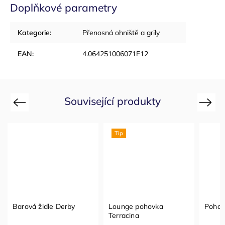
Doplňkové parametry
Kategorie
:
Přenosná ohniště a grily
EAN
:
4.064251006071E12
Související produkty
Previous
Next
Tip
Barová židle Derby
Lounge pohovka
Pohov
Terracina