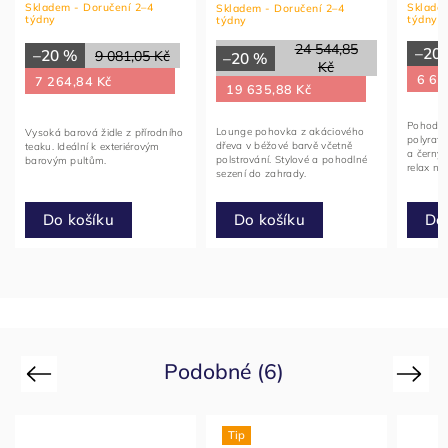
Skladem - Doručení 2–4
Skladem
Skladem - Doručení 2–4
týdny
týdny
týdny
24 544,85
–20
–20 %
9 081,05 Kč
–20 %
Kč
6 64
7 264,84 Kč
19 635,88 Kč
Pohodln
Lounge pohovka z akáciového
Vysoká barová židle z přírodního
polyrata
dřeva v béžové barvě včetně
teaku. Ideální k exteriérovým
a černým
polstrování. Stylové a pohodlné
barovým pultům.
relax na
sezení do zahrady.
Do košíku
Do
Do košíku
Podobné (6)
Previous
Next
Tip