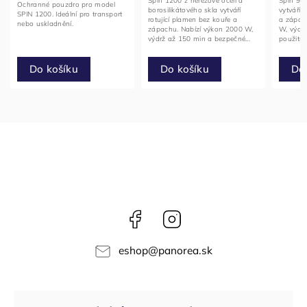
Spin 1200 z nerezové oceli a
Spin 900
Ochranné pouzdro pro model
borosilikátového skla vytváří
vytváří 
SPIN 1200. Ideální pro transport
rotující plamen bez kouře a
a zápac
nebo uskladnění.
zápachu. Nabízí výkon 2000 W,
W, výdr
výdrž až 150 min a bezpečné...
použití v 
Do košíku
Do
Do košíku
Facebook
Instagram
eshop
@
panorea.sk