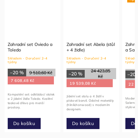
Zahradní set Oviedo a
Zahradní set Abela (stůl
Zahra
Toledo
+ 4 židle)
a Sal
Skladem - Doručení 2–4
Skladem - Doručení 2–4
Skladem
týdny
týdny
týdny
24 423,85
–20 %
9 510,60 Kč
–20 %
–20
Kč
7 608,48 Kč
19 539,08 Kč
22 6
Kompaktní set: odkládací stolek
Jídelní set stolu a 4 židlí v
Moderní j
a 2 jídelní židle Toledo. Kvalitní
pískové barvě. Odolné materiály
Salerno.
teakové dřevo pro menší
(hliník/nonwood) s moderním
stylovéh
prostory.
designem.
Do košíku
Do košíku
Do