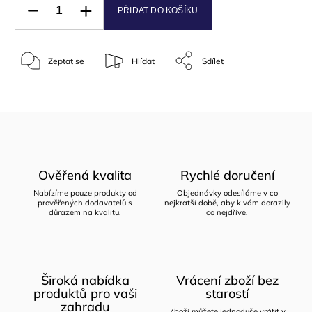
PŘIDAT DO KOŠÍKU
Zeptat se
Hlídat
Sdílet
Ověřená kvalita
Rychlé doručení
Nabízíme pouze produkty od
Objednávky odesíláme v co
prověřených dodavatelů s
nejkratší době, aby k vám dorazily
důrazem na kvalitu.
co nejdříve.
Široká nabídka
Vrácení zboží bez
produktů pro vaši
starostí
zahradu
Zboží můžete jednoduše vrátit v