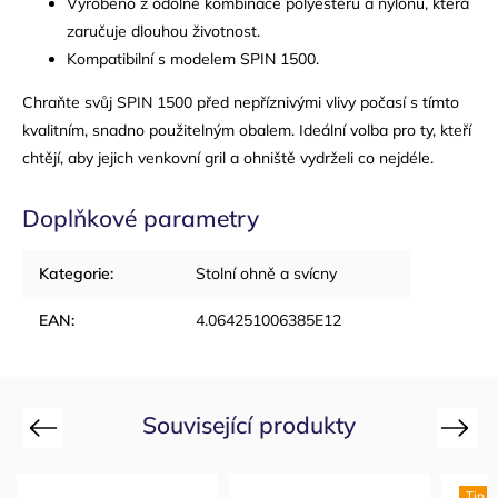
Vyrobeno z odolné kombinace polyesteru a nylonu, která
zaručuje dlouhou životnost.
Kompatibilní s modelem SPIN 1500.
Chraňte svůj SPIN 1500 před nepříznivými vlivy počasí s tímto
kvalitním, snadno použitelným obalem. Ideální volba pro ty, kteří
chtějí, aby jejich venkovní gril a ohniště vydrželi co nejdéle.
Doplňkové parametry
Kategorie
:
Stolní ohně a svícny
EAN
:
4.064251006385E12
Související produkty
Previous
Next
Tip