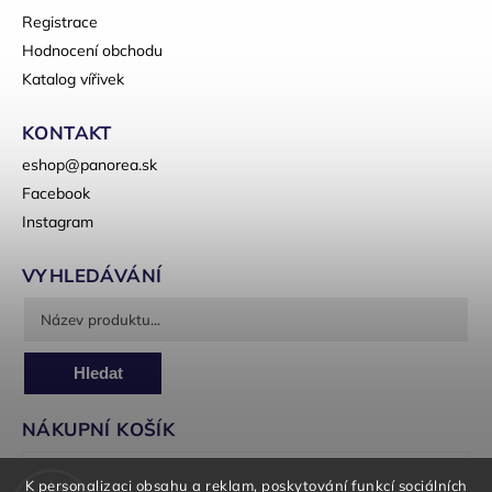
Registrace
Hodnocení obchodu
Katalog vířivek
KONTAKT
eshop
@
panorea.sk
Facebook
Instagram
VYHLEDÁVÁNÍ
Hledat
NÁKUPNÍ KOŠÍK
0
ks /
0 Kč
K personalizaci obsahu a reklam, poskytování funkcí sociálních