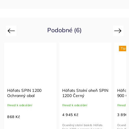
Podobné (6)
Previous
Next
Tip
Höfats SPIN 1200
Höfats Stolní oheň SPIN
Höfat
Ochranný obal
1200 Černý
900 Č
Ihned k odeslání
Ihned k odeslání
Ihned k
4 945 Kč
3 890
868 Kč
Oceněný stolní biokrb Höfats
Oceněný 