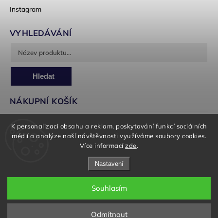
Instagram
VYHLEDÁVÁNÍ
Hledat
NÁKUPNÍ KOŠÍK
0
ks /
0 Kč
K personalizaci obsahu a reklam, poskytování funkcí sociálních
médií a analýze naší návštěvnosti využíváme soubory cookies.
Více informací
zde
.
Nastavení
Souhlasím
Copyright 2026
Panorea Garden
. Všechna práva vyhrazena.
Upravit nastavení cookies
Odmítnout