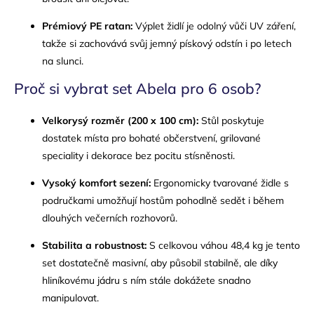
Prémiový PE ratan:
Výplet židlí je odolný vůči UV záření,
takže si zachovává svůj jemný pískový odstín i po letech
na slunci.
Proč si vybrat set Abela pro 6 osob?
Velkorysý rozměr (200 x 100 cm):
Stůl poskytuje
dostatek místa pro bohaté občerstvení, grilované
speciality i dekorace bez pocitu stísněnosti.
Vysoký komfort sezení:
Ergonomicky tvarované židle s
područkami umožňují hostům pohodlně sedět i během
dlouhých večerních rozhovorů.
Stabilita a robustnost:
S celkovou váhou 48,4 kg je tento
set dostatečně masivní, aby působil stabilně, ale díky
hliníkovému jádru s ním stále dokážete snadno
manipulovat.