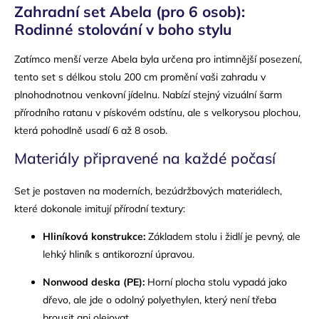
Zahradní set Abela (pro 6 osob):
Rodinné stolování v boho stylu
Zatímco menší verze Abela byla určena pro intimnější posezení,
tento set s délkou stolu 200 cm promění vaši zahradu v
plnohodnotnou venkovní jídelnu. Nabízí stejný vizuální šarm
přírodního ratanu v pískovém odstínu, ale s velkorysou plochou,
která pohodlně usadí 6 až 8 osob.
Materiály připravené na každé počasí
Set je postaven na moderních, bezúdržbových materiálech,
které dokonale imitují přírodní textury:
Hliníková konstrukce:
Základem stolu i židlí je pevný, ale
lehký hliník s antikorozní úpravou.
Nonwood deska (PE):
Horní plocha stolu vypadá jako
dřevo, ale jde o odolný polyethylen, který není třeba
brousit ani olejovat.