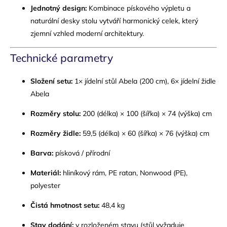
Jednotný design:
Kombinace pískového výpletu a
naturální desky stolu vytváří harmonický celek, který
zjemní vzhled moderní architektury.
Technické parametry
Složení setu:
1× jídelní stůl Abela (200 cm), 6× jídelní židle
Abela
Rozměry stolu:
200 (délka) × 100 (šířka) × 74 (výška) cm
Rozměry židle:
59,5 (délka) × 60 (šířka) × 76 (výška) cm
Barva:
písková / přírodní
Materiál:
hliníkový rám, PE ratan, Nonwood (PE),
polyester
Čistá hmotnost setu:
48,4 kg
Stav dodání:
v rozloženém stavu (stůl vyžaduje