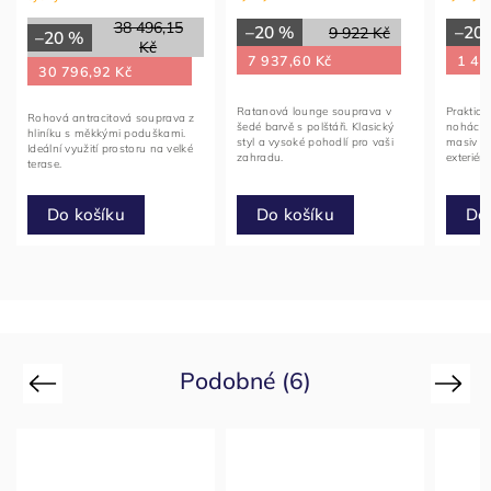
38 496,15
–20 %
–20
9 922 Kč
–20 %
Kč
7 937,60 Kč
1 44
30 796,92 Kč
Ratanová lounge souprava v
Praktick
Rohová antracitová souprava z
šedé barvě s polštáři. Klasický
nohách (
hliníku s měkkými poduškami.
styl a vysoké pohodlí pro vaši
masiv vh
Ideální využití prostoru na velké
zahradu.
exteriéru
terase.
Do košíku
Do košíku
Do
Podobné (6)
Previous
Next