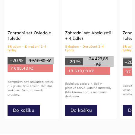
Zahradní set Oviedo a
Zahradní set Abela (stůl
Zahrad
Toledo
+ 4 židle)
Toled
Skladem - Doručení 2–4
Skladem - Doručení 2–4
Skladem
týdny
týdny
týdny
24 423,85
–20 %
9 510,60 Kč
–20 %
–20
Kč
7 608,48 Kč
19 539,08 Kč
37 9
Kompaktní set: odkládací stolek
Jídelní set stolu a 4 židlí v
Exkluziv
a 2 jídelní židle Toledo. Kvalitní
pískové barvě. Odolné materiály
Volos a 
teakové dřevo pro menší
(hliník/nonwood) s moderním
kvalita 
prostory.
designem.
Do košíku
Do košíku
Do