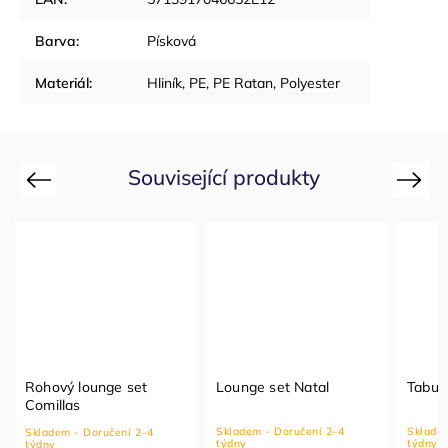
Barva
:
Písková
Materiál
:
Hliník, PE, PE Ratan, Polyester
Související produkty
Previous
Next
Rohový lounge set
Lounge set Natal
Tabur
Comillas
Skladem - Doručení 2–4
Skladem
Skladem - Doručení 2–4
týdny
týdny
týdny