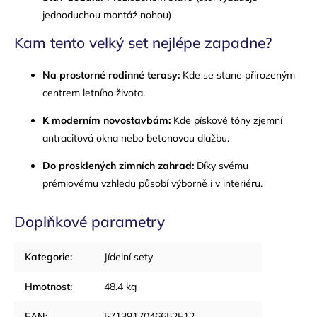
jednoduchou montáž nohou)
Kam tento velký set nejlépe zapadne?
Na prostorné rodinné terasy:
Kde se stane přirozeným
centrem letního života.
K moderním novostavbám:
Kde pískové tóny zjemní
antracitová okna nebo betonovou dlažbu.
Do prosklených zimních zahrad:
Díky svému
prémiovému vzhledu působí výborně i v interiéru.
Doplňkové parametry
Kategorie
:
Jídelní sety
Hmotnost
:
48.4 kg
EAN
:
5713917046652E12