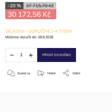
–20 %
37 715,70 Kč
30 172,56 Kč
SKLADEM - DORUČENÍ 2–4 TÝDNY
Můžeme doručit do:
28.8.2026
PŘIDAT DO KOŠÍKU
Zeptat se
Hlídat
Sdílet