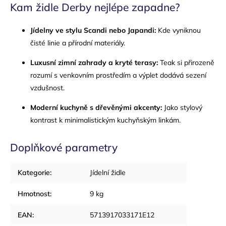
Kam židle Derby nejlépe zapadne?
Jídelny ve stylu Scandi nebo Japandi:
Kde vyniknou
čisté linie a přírodní materiály.
Luxusní zimní zahrady a kryté terasy:
Teak si přirozeně
rozumí s venkovním prostředím a výplet dodává sezení
vzdušnost.
Moderní kuchyně s dřevěnými akcenty:
Jako stylový
kontrast k minimalistickým kuchyňským linkám.
Doplňkové parametry
Kategorie
:
Jídelní židle
Hmotnost
:
9 kg
EAN
:
5713917033171E12