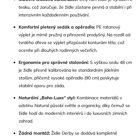
teaku, což zaručuje, že židle zůstane pevná a stabilní i při
intenzivním každodenním používání.
Komfortní pletený sedák a opěradlo:
PE ratanový
výplet je mírně pružný a přirozeně prodyšný. Na rozdíl od
tvrdého dřeva se výplet přizpůsobí konturám těla, což
oceníte při dlouhých rodinných večeřích.
Ergonomie pro správné stolování:
S výškou sedu 48 cm
je židle přesně kalibrována ke standardním jídelním
stolům, přičemž vysoké opěradlo (90 cm) poskytuje
stabilní oporu pro záda.
Naturální „Boho-Luxe“ styl:
Kombinace materiálů v
odstínu Natural působí světle a organicky, díky čemuž se
židle hodí do moderních interiérů i do luxusních zimních
zahrad.
Žádná montáž:
Židle Derby se dodává kompletně