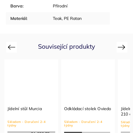
Barva
:
Přírodní
Materiál
:
Teak, PE Ratan
Související produkty
Previous
Next
 stůl Murcia
Odkládací stolek Oviedo
Jídelní stůl Terra
210 cm
 - Doručení 2–4
Skladem - Doručení 2–4
Skladem - Doručení 
týdny
týdny