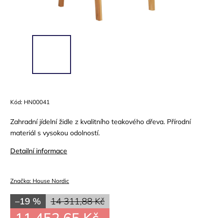
Kód:
HN00041
Zahradní jídelní židle z kvalitního teakového dřeva. Přírodní
materiál s vysokou odolností.
Detailní informace
Značka:
House Nordic
–19 %
14 311,88 Kč
11 452,65 Kč