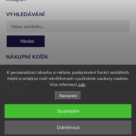
VYHLEDÁVÁNÍ
Hledat
NÁKUPNÍ KOŠÍK
0
ks /
0 Kč
K personalizaci obsahu a reklam, poskytování funkcí sociálních
médií a analýze naší návštěvnosti využíváme soubory cookies.
Více informací
zde
.
Nastavení
Souhlasím
Copyright 2026
Panorea Garden
. Všechna práva vyhrazena.
Upravit nastavení cookies
Odmítnout
Grafický návrh vytvořil a nakódoval
Shoptak.cz