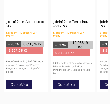
Jídelní židle Abela, sada
Jídelní židle Terracina,
Jídelní žid
2ks
sada 2ks
2ks
Skladem - Doručení 2–4
Skladem - Doručení 2–4
Skladem - Do
týdny
týdny
týdny
12 268,19
–20 %
–20 %
8 658,76 Kč
–19 %
Kč
6 927,25 Kč
3 944,60
9 819,15 Kč
Exteriérová židle (hliník/PE ratan)
Moderní černá j
Jídelní židle z akáciového dřeva v
v pískové barvě s polštářem.
černými nohami
béžové barvě s polštářem.
Elegantní design odolný vůči
design vhodn
Přírodní dřevěný vzhled pro vaši
počasí.
exteriéru.
terasu.
Do košíku
Do košíku
Do koš