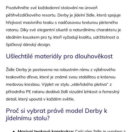
Pozdvihněte své každodenní stolování na úroveň
pětihvězdičkového resortu. Derby je jídelní židle, která spojuje
hřejivost masivního teaku s nadčasovou texturou pleteného
ratanu. Díky své elegantní siluetě a naturálnímu charakteru je
ideálním kouskem pro ty, kteří vyžadují kvalitu, udržitelnost a
špičkový dánský design.
Ušlechtilé materiály pro dlouhověkost
Židle Derby je postavena na robustním rámu z výběrového
teakového dřeva, které je známé svou stabilitou a krásnou
medovou kresbou. Výplet ve stylu „vídeňského pletiva“ z
přírodního PE ratanu dodává židli vizuální lehkost a řemeslný
detail, který upoutá v každém světle.
Proč si vybrat právě model Derby k
jídelnímu stolu?
Masivní teaková konstrukce:
Celý rám židle je vyroben z