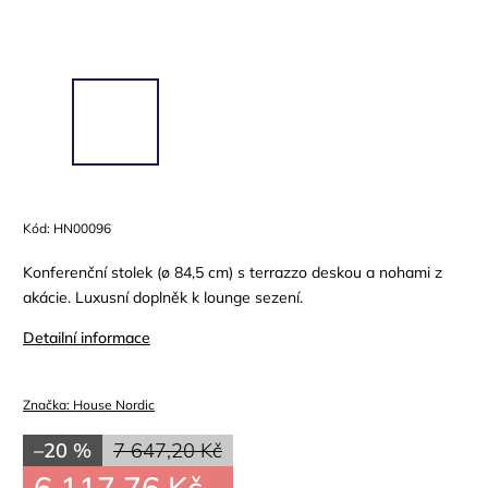
Kód:
HN00096
Konferenční stolek (ø 84,5 cm) s terrazzo deskou a nohami z
akácie. Luxusní doplněk k lounge sezení.
Detailní informace
Značka:
House Nordic
–20 %
7 647,20 Kč
6 117,76 Kč