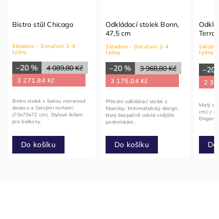
Bistro stůl Chicago
Odkládací stolek Bonn,
Odklád
47,5 cm
Terrac
Skladem - Doručení 2–4
Skladem - Doručení 2–4
Skladem
týdny
týdny
týdny
–20 %
4 089,80 Kč
–20 %
3 968,80 Kč
–20
3 271,84 Kč
3 175,04 Kč
2 38
Bistro stolek s šedou nonwood
Přírodní odkládací stolek z
Malý odk
deskou a černými nohami
fiberclay. Minimalistický design,
cm) z ak
(70x70x72 cm). Stylové řešení
který bezpečně odolá vnějším
Elegantn
pro balkony.
podmínkám.
Do košíku
Do
Do košíku