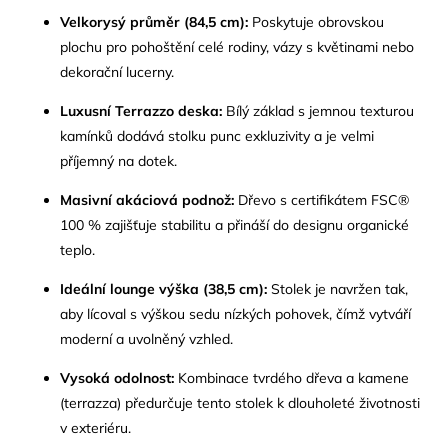
Velkorysý průměr (84,5 cm):
Poskytuje obrovskou
plochu pro pohoštění celé rodiny, vázy s květinami nebo
dekorační lucerny.
Luxusní Terrazzo deska:
Bílý základ s jemnou texturou
kamínků dodává stolku punc exkluzivity a je velmi
příjemný na dotek.
Masivní akáciová podnož:
Dřevo s certifikátem FSC®
100 % zajišťuje stabilitu a přináší do designu organické
teplo.
Ideální lounge výška (38,5 cm):
Stolek je navržen tak,
aby lícoval s výškou sedu nízkých pohovek, čímž vytváří
moderní a uvolněný vzhled.
Vysoká odolnost:
Kombinace tvrdého dřeva a kamene
(terrazza) předurčuje tento stolek k dlouholeté životnosti
v exteriéru.