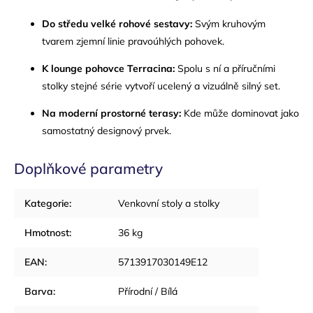
Do středu velké rohové sestavy:
Svým kruhovým
tvarem zjemní linie pravoúhlých pohovek.
K lounge pohovce Terracina:
Spolu s ní a příručními
stolky stejné série vytvoří ucelený a vizuálně silný set.
Na moderní prostorné terasy:
Kde může dominovat jako
samostatný designový prvek.
Doplňkové parametry
Kategorie
:
Venkovní stoly a stolky
Hmotnost
:
36 kg
EAN
:
5713917030149E12
Barva
:
Přírodní / Bílá