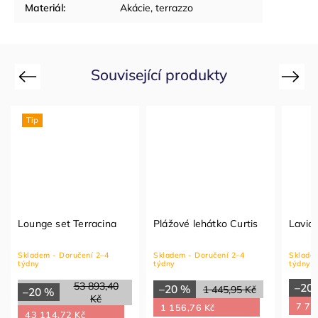
Materiál
:
Akácie, terrazzo
Související produkty
Previous
Next
Tip
Lounge set Terracina
Plážové lehátko Curtis
Lavic
Skladem - Doručení 2–4
Skladem - Doručení 2–4
Skladem
týdny
týdny
týdny
53 893,40
–20
–20 %
1 445,95 Kč
–20 %
Kč
7 77
1 156,76 Kč
43 114,72 Kč