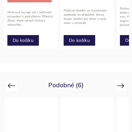
Robustní
Plážové lehátko se 4 polohami
Akáciový lounge set v béžovém
teakové
opěradla (ocel/textilie). Barva
provedení s poduškami. Přírodní
cm). Pří
taupe, ideální pro relax u vody
dřevo, které vytvoří útulnou
ergonom
nebo v zahradě.
atmosféru.
pohodlné
Do košíku
Do
Do košíku
Podobné (6)
Previous
Next