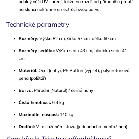
odolný vůči UV záření, takže na rozdíl od přírodního proutí
na slunci nekřehne a neztrácí svou barvu.
Technické parametry
Rozměry:
Výška 82 cm, šířka 57 cm, délka 60 cm
Rozměry sedáku:
Výška sedu 43 cm, hloubka sedu 41
cm
Materiál:
Ocel (nohy), PE Rattan (výplet), polyuretanová
pěna (polštář)
Barva:
Přírodní (Natural) / černé nohy
Čistá hmotnost:
6,3 kg
Maximální nosnost:
110 kg
Dodání:
V rozloženém stavu (jednoduchá montáž noh)
Kam křeslo Trieste v přírodní barvě