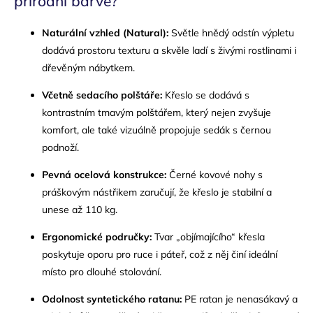
přírodní barvě?
Naturální vzhled (Natural):
Světle hnědý odstín výpletu
dodává prostoru texturu a skvěle ladí s živými rostlinami i
dřevěným nábytkem.
Včetně sedacího polštáře:
Křeslo se dodává s
kontrastním tmavým polštářem, který nejen zvyšuje
komfort, ale také vizuálně propojuje sedák s černou
podnoží.
Pevná ocelová konstrukce:
Černé kovové nohy s
práškovým nástřikem zaručují, že křeslo je stabilní a
unese až 110 kg.
Ergonomické područky:
Tvar „objímajícího“ křesla
poskytuje oporu pro ruce i páteř, což z něj činí ideální
místo pro dlouhé stolování.
Odolnost syntetického ratanu:
PE ratan je nenasákavý a