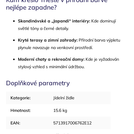
nejlépe zapadne?
Skandinávské a „Japandi“ interiéry:
Kde dominují
světlé tóny a černé detaily.
Kryté terasy a zimní zahrady:
Přírodní barva výpletu
plynule navazuje na venkovní prostředí.
Moderní chaty a rekreační domy:
Kde je vyžadován
stylový vzhled s minimální údržbou.
Doplňkové parametry
Kategorie
:
Jídelní židle
Hmotnost
:
15.6 kg
EAN
:
5713917006762E12