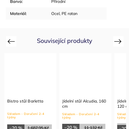
Barva
:
Přírodní
Materiál
:
Ocel, PE ratan
Související produkty
Previous
Next
Bistro stůl Barletta
Jídelní stůl Alcudia, 160
Jídeln
cm
120 c
Skladem - Doručení 2–4
Skladem - Doručení 2–4
Skladem
týdny
týdny
týdny
–20 %
11 132 Kč
–20 %
1 687,95 Kč
–20