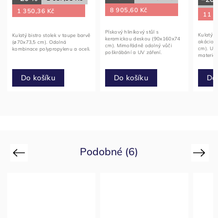
8 905,60 Kč
1 350,36 Kč
11 5
Pískový hliníkový stůl s
Kulatý s
Kulatý bistro stolek v taupe barvě
keramickou deskou (90x160x74
akáciov
(ø70x73,5 cm). Odolná
cm). Mimořádně odolný vůči
cm). Uni
kombinace polypropylenu a oceli.
poškrábání a UV záření.
materiál
Do
Do košíku
Do košíku
Podobné (6)
Previous
Next