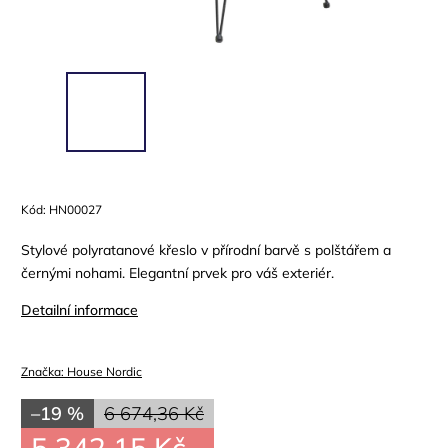
Kód:
HN00027
Stylové polyratanové křeslo v přírodní barvě s polštářem a
černými nohami. Elegantní prvek pro váš exteriér.
Detailní informace
Značka:
House Nordic
–19 %
6 674,36 Kč
5 342,15 Kč