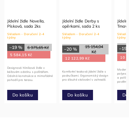
Jídelní židle Novella,
Jídelní židle Derby s
Jídeln
Písková, sada 2ks
opěrkami, sada 2 ks
Tmavě
Skladem - Doručení 2–4
Skladem - Doručení 2–4
Skladem
týdny
týdny
týdny
15 154,04
–19 %
6 975,65 Kč
–19
–20 %
Kč
5 584,15 Kč
10 6
12 122,99 Kč
Designová hliníková židle v
Moderní 
Komfortní teaková jídelní židle s
béžovém odstínu s polštářem.
polyest
područkami. Ergonomický design
Odolná konstrukce a mimořádné
a polštá
pro dlouhé stolování v zahradě.
pohodlí pro terasu.
povětrno
Do
Do košíku
Do košíku