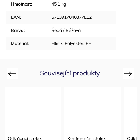
Hmotnost
:
45.1 kg
EAN
:
5713917040377E12
Barva
:
Šedá / Béžová
Materiál
:
Hliník, Polyester, PE
Související produkty
Previous
Next
Odkládací stolek
Konferenční stolek
Odklá