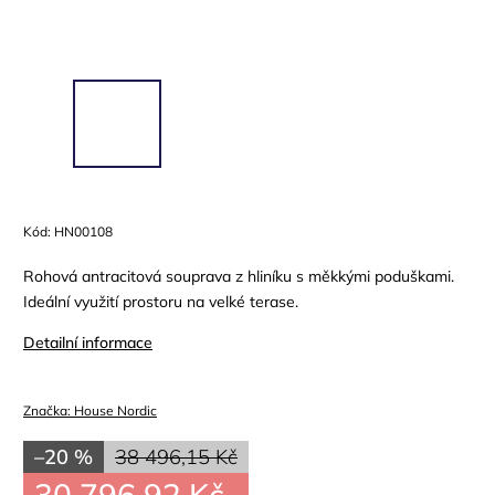
Kód:
HN00108
Rohová antracitová souprava z hliníku s měkkými poduškami.
Ideální využití prostoru na velké terase.
Detailní informace
Značka:
House Nordic
–20 %
38 496,15 Kč
30 796,92 Kč