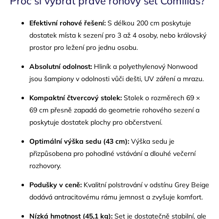
Proč si vybrat právě rohový set Comillas?
Efektivní rohové řešení:
S délkou 200 cm poskytuje
dostatek místa k sezení pro 3 až 4 osoby, nebo královský
prostor pro ležení pro jednu osobu.
Absolutní odolnost:
Hliník a polyethylenový Nonwood
jsou šampiony v odolnosti vůči dešti, UV záření a mrazu.
Kompaktní čtvercový stolek:
Stolek o rozměrech 69 ×
69 cm přesně zapadá do geometrie rohového sezení a
poskytuje dostatek plochy pro občerstvení.
Optimální výška sedu (43 cm):
Výška sedu je
přizpůsobena pro pohodlné vstávání a dlouhé večerní
rozhovory.
Podušky v ceně:
Kvalitní polstrování v odstínu Grey Beige
dodává antracitovému rámu jemnost a zvyšuje komfort.
Nízká hmotnost (45,1 kg):
Set je dostatečně stabilní, ale