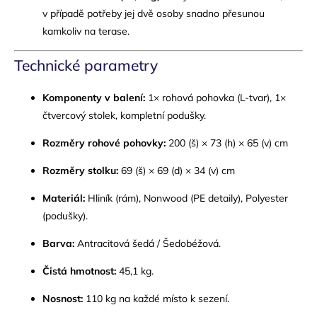
v případě potřeby jej dvě osoby snadno přesunou
kamkoliv na terase.
Technické parametry
Komponenty v balení:
1× rohová pohovka (L-tvar), 1×
čtvercový stolek, kompletní podušky.
Rozměry rohové pohovky:
200 (š) × 73 (h) × 65 (v) cm
Rozměry stolku:
69 (š) × 69 (d) × 34 (v) cm
Materiál:
Hliník (rám), Nonwood (PE detaily), Polyester
(podušky).
Barva:
Antracitová šedá / Šedobéžová.
Čistá hmotnost:
45,1 kg.
Nosnost:
110 kg na každé místo k sezení.