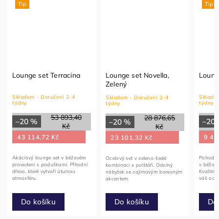
Tip
Tip
Lounge set Terracina
Lounge set Novella,
Loung
Zelený
Skladem - Doručení 2–4
Skladem
Skladem - Doručení 2–4
týdny
týdny
týdny
53 893,40
28 876,65
–20 %
–20
–20 %
Kč
Kč
43 114,72 Kč
9 42
23 101,32 Kč
Akáciový lounge set v béžovém
Pohodlné
Ocelový set v zeleno-šedé
provedení s poduškami. Přírodní
v béžové
kombinaci s polštáři. Odolný
dřevo, které vytvoří útulnou
Kvalitní
nábytek se zajímavým barevným
atmosféru.
váš odp
akcentem.
Do košíku
Do
Do košíku