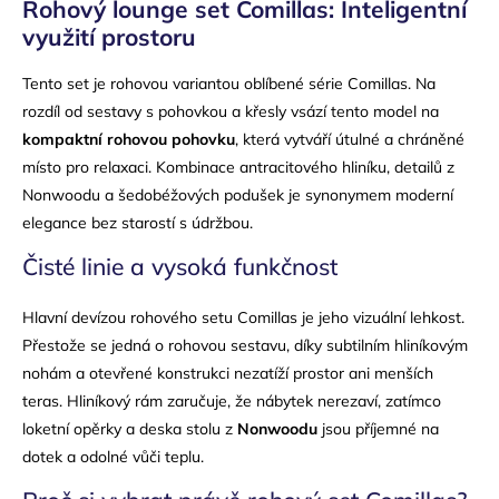
Rohový lounge set Comillas: Inteligentní
využití prostoru
Tento set je rohovou variantou oblíbené série Comillas. Na
rozdíl od sestavy s pohovkou a křesly vsází tento model na
kompaktní rohovou pohovku
, která vytváří útulné a chráněné
místo pro relaxaci. Kombinace antracitového hliníku, detailů z
Nonwoodu a šedobéžových podušek je synonymem moderní
elegance bez starostí s údržbou.
Čisté linie a vysoká funkčnost
Hlavní devízou rohového setu Comillas je jeho vizuální lehkost.
Přestože se jedná o rohovou sestavu, díky subtilním hliníkovým
nohám a otevřené konstrukci nezatíží prostor ani menších
teras. Hliníkový rám zaručuje, že nábytek nerezaví, zatímco
loketní opěrky a deska stolu z
Nonwoodu
jsou příjemné na
dotek a odolné vůči teplu.