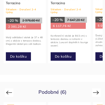
Terracina
Terracina
Skladem
Skladem - Doručení 2–4
Skladem - Doručení 2–4
týdny
týdny
týdny
–20
–20 %
7 647,20 Kč
–20 %
2 976,60 Kč
5 02
6 117,76 Kč
2 381,28 Kč
Široký o
Konferenční stolek (ø 84,5 cm) s
Malý odkládací stolek (ø 37 x 48
(120x60x
terrazzo deskou a nohami z
cm) z akácie s terrazzo deskou.
vhodné j
akácie. Luxusní doplněk k lounge
Elegantní detail pro váš balkon.
zahradn
sezení.
Do košíku
Do košíku
Do
Podobné (6)
Previous
Next