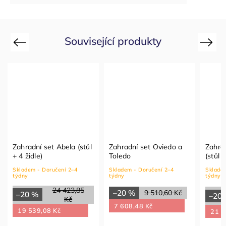
Související produkty
Previous
Next
Zahradní set Abela (stůl
Zahradní set Oviedo a
Zahrad
+ 4 židle)
Toledo
(stůl 
Skladem - Doručení 2–4
Skladem - Doručení 2–4
Skladem
týdny
týdny
týdny
24 423,85
–20 %
9 510,60 Kč
–20 %
–20
Kč
7 608,48 Kč
19 539,08 Kč
21 8