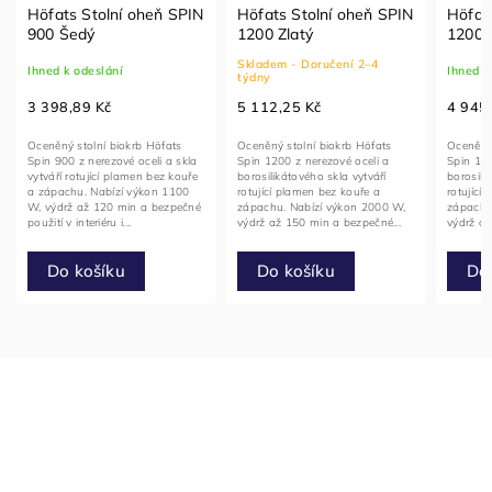
Höfats Stolní oheň SPIN
Höfats Stolní oheň SPIN
Höfat
900 Šedý
1200 Zlatý
1200 
Skladem - Doručení 2–4
Ihned k odeslání
Ihned k
týdny
3 398,89 Kč
5 112,25 Kč
4 945
Oceněný stolní biokrb Höfats
Oceněný stolní biokrb Höfats
Oceněný 
Spin 900 z nerezové oceli a skla
Spin 1200 z nerezové oceli a
Spin 120
vytváří rotující plamen bez kouře
borosilikátového skla vytváří
borosili
a zápachu. Nabízí výkon 1100
rotující plamen bez kouře a
rotující
W, výdrž až 120 min a bezpečné
zápachu. Nabízí výkon 2000 W,
zápachu
použití v interiéru i...
výdrž až 150 min a bezpečné...
výdrž až
Do košíku
Do košíku
Do