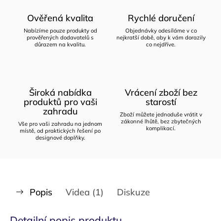
Ověřená kvalita
Rychlé doručení
Nabízíme pouze produkty od
Objednávky odesíláme v co
prověřených dodavatelů s
nejkratší době, aby k vám dorazily
důrazem na kvalitu.
co nejdříve.
Široká nabídka
Vrácení zboží bez
produktů pro vaši
starostí
zahradu
Zboží můžete jednoduše vrátit v
zákonné lhůtě, bez zbytečných
Vše pro vaši zahradu na jednom
komplikací.
místě, od praktických řešení po
designové doplňky.
Popis
Videa (1)
Diskuze
Detailní popis produktu