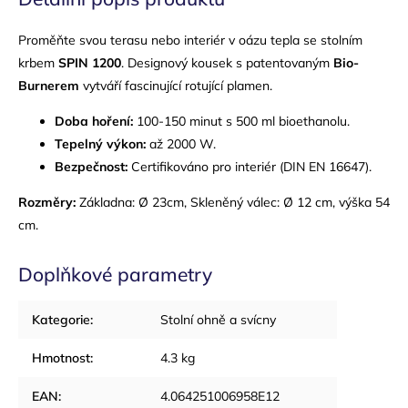
Proměňte svou terasu nebo interiér v oázu tepla se stolním
krbem
SPIN 1200
. Designový kousek s patentovaným
Bio-
Burnerem
vytváří fascinující rotující plamen.
Doba hoření:
100-150 minut s 500 ml bioethanolu.
Tepelný výkon:
až 2000 W.
Bezpečnost:
Certifikováno pro interiér (DIN EN 16647).
Rozměry:
Základna: Ø 23cm, Skleněný válec: Ø 12 cm, výška 54
cm.
Doplňkové parametry
Kategorie
:
Stolní ohně a svícny
Hmotnost
:
4.3 kg
EAN
:
4.064251006958E12