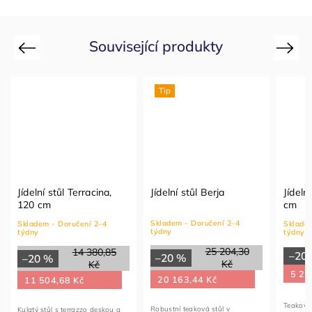
Související produkty
Previous
Next
Tip
Jídelní stůl Terracina,
Jídelní stůl Berja
Jídeln
120 cm
cm
Skladem - Doručení 2–4
Skladem - Doručení 2–4
Skladem
týdny
týdny
týdny
25 204,30
14 380,85
–20
–20 %
–20 %
Kč
Kč
5 29
20 163,44 Kč
11 504,68 Kč
Teakový 
Robustní teaková stůl v
Kulatý stůl s terrazzo deskou a