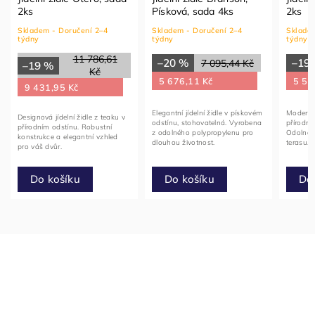
2ks
Písková, sada 4ks
2ks
Skladem - Doručení 2–4
Skladem - Doručení 2–4
Skladem
týdny
týdny
týdny
11 786,61
–20 %
–19
7 095,44 Kč
–19 %
Kč
5 676,11 Kč
5 58
9 431,95 Kč
Elegantní jídelní židle v pískovém
Moderní 
Designová jídelní židle z teaku v
odstínu, stohovatelná. Vyrobena
přírodní
přírodním odstínu. Robustní
z odolného polypropylenu pro
Odolná 
konstrukce a elegantní vzhled
dlouhou životnost.
terasu.
pro váš dvůr.
Do košíku
Do košíku
Do