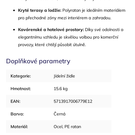
Kryté terasy a lodžie:
Polyratan je ideálním materiálem
pro přechodné zóny mezi interiérem a zahradou.
Kavárenské a hotelové prostory:
Díky své odolnosti a
elegantnímu vzhledu je skvělou volbou pro komerční
provozy, které chtějí působit útulně.
Doplňkové parametry
Kategorie
:
Jídelní židle
Hmotnost
:
15.6 kg
EAN
:
5713917006779E12
Barva
:
Černá
Materiál
:
Ocel, PE ratan