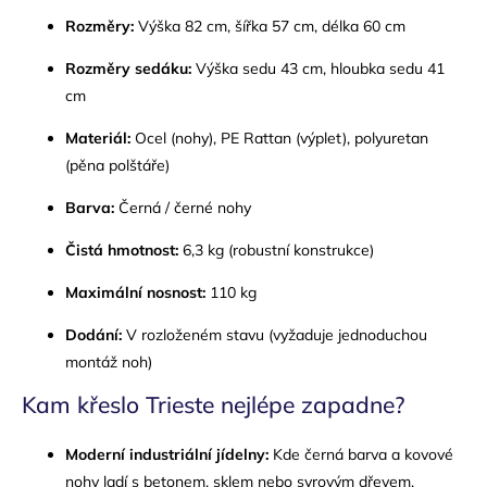
Rozměry:
Výška 82 cm, šířka 57 cm, délka 60 cm
Rozměry sedáku:
Výška sedu 43 cm, hloubka sedu 41
cm
Materiál:
Ocel (nohy), PE Rattan (výplet), polyuretan
(pěna polštáře)
Barva:
Černá / černé nohy
Čistá hmotnost:
6,3 kg (robustní konstrukce)
Maximální nosnost:
110 kg
Dodání:
V rozloženém stavu (vyžaduje jednoduchou
montáž noh)
Kam křeslo Trieste nejlépe zapadne?
Moderní industriální jídelny:
Kde černá barva a kovové
nohy ladí s betonem, sklem nebo syrovým dřevem.