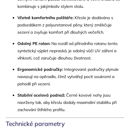
kombinuje s jakýmkoliv stylem stolu.
Včetně komfortního polštáře:
Křeslo je dodáváno s
podsedákem z polyuretanové pěny, který změkčuje
sezení a zvyšuje komfort při dlouhých večeřích.
Odolný PE ratan:
Na rozdíl od přírodního ratanu tento
syntetický výplet nepraská, je odolný vůči UV záření a
vlhkosti, což zaručuje dlouhou životnost.
Ergonomické područky:
Integrované područky plynule
navazují na opěradlo, čímž vytvářejí pocit soukromí a
pohodlí při sezení.
Stabilní ocelová podnož:
Černé kovové nohy jsou
navrženy tak, aby křeslu dodaly maximální stabilitu při
zachování štíhlého profilu.
Technické parametry