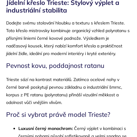
Jídelní křeslo Trieste: Stylový výplet a
industriální stabilita
Dodejte svému stolování hloubku a texturu s křeslem Trieste.
Toto křeslo mistrovsky kombinuje organický vzhled polyratanu s
přísnými liniemi černé kovové podnože. Výsledkem je
nadčasový kousek, který nabízí komfort křesla a praktičnost
jídelní židle, ideální pro moderní interiéry i kryté exteriéry.
Pevnost kovu, poddajnost ratanu
Trieste sází na kontrast materiálů. Zatímco ocelové nohy v
černé barvě poskytují pevnou základnu a industriální šmrnc,
korpus z PE ratanu (polyratanu) přináší vizuální měkkost a
odolnost vůči vnějším vlivům.
Proč si vybrat právě model Trieste?
Luxusní černý monochrom:
Černý výplet v kombinaci s
černými nohami působí sofistikovaně a velmi snadno se