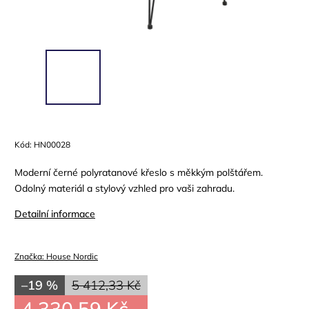
Kód:
HN00028
Moderní černé polyratanové křeslo s měkkým polštářem.
Odolný materiál a stylový vzhled pro vaši zahradu.
Detailní informace
Značka:
House Nordic
–19 %
5 412,33 Kč
4 330,59 Kč