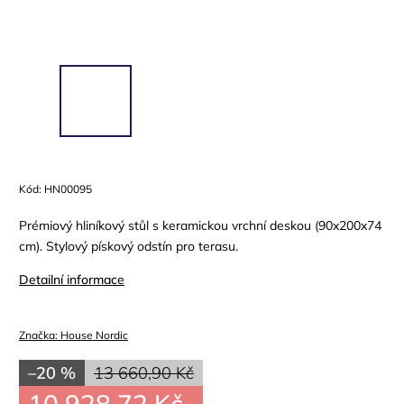
Kód:
HN00095
Prémiový hliníkový stůl s keramickou vrchní deskou (90x200x74
cm). Stylový pískový odstín pro terasu.
Detailní informace
Značka:
House Nordic
–20 %
13 660,90 Kč
10 928,72 Kč