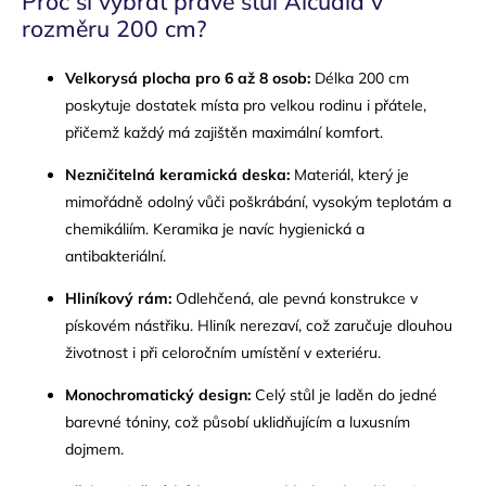
Proč si vybrat právě stůl Alcudia v
rozměru 200 cm?
Velkorysá plocha pro 6 až 8 osob:
Délka 200 cm
poskytuje dostatek místa pro velkou rodinu i přátele,
přičemž každý má zajištěn maximální komfort.
Nezničitelná keramická deska:
Materiál, který je
mimořádně odolný vůči poškrábání, vysokým teplotám a
chemikáliím. Keramika je navíc hygienická a
antibakteriální.
Hliníkový rám:
Odlehčená, ale pevná konstrukce v
pískovém nástřiku. Hliník nerezaví, což zaručuje dlouhou
životnost i při celoročním umístění v exteriéru.
Monochromatický design:
Celý stůl je laděn do jedné
barevné tóniny, což působí uklidňujícím a luxusním
dojmem.