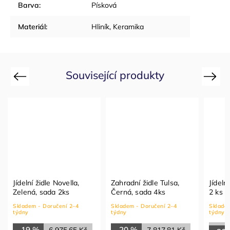
Barva
:
Písková
Materiál
:
Hliník, Keramika
Související produkty
Previous
Next
Jídelní židle Novella,
Zahradní židle Tulsa,
Jídeln
Zelená, sada 2ks
Černá, sada 4ks
2 ks
Skladem - Doručení 2–4
Skladem - Doručení 2–4
Skladem
týdny
týdny
týdny
–19 %
–20 %
6 975,65 Kč
7 817,81 Kč