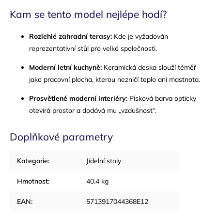
Kam se tento model nejlépe hodí?
Rozlehlé zahradní terasy:
Kde je vyžadován
reprezentativní stůl pro velké společnosti.
Moderní letní kuchyně:
Keramická deska slouží téměř
jako pracovní plocha, kterou nezničí teplo ani mastnota.
Prosvětlené moderní interiéry:
Písková barva opticky
otevírá prostor a dodává mu „vzdušnost“.
Doplňkové parametry
Kategorie
:
Jídelní stoly
Hmotnost
:
40.4 kg
EAN
:
5713917044368E12