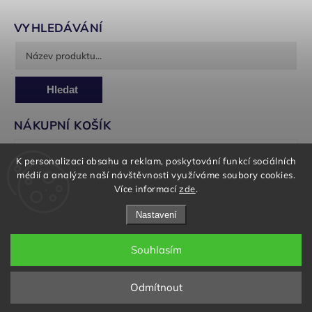
VYHLEDÁVÁNÍ
Hledat
NÁKUPNÍ KOŠÍK
0
ks /
0 Kč
K personalizaci obsahu a reklam, poskytování funkcí sociálních
médií a analýze naší návštěvnosti využíváme soubory cookies.
Více informací
zde
.
Nastavení
Souhlasím
Copyright 2026
Panorea Garden
. Všechna práva vyhrazena.
Upravit nastavení cookies
Odmítnout
Grafický návrh vytvořil a nakódoval
Shoptak.cz