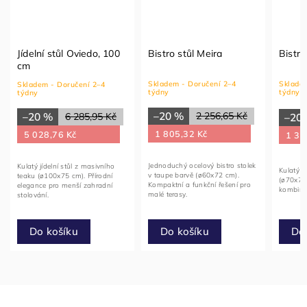
Jídelní stůl Oviedo, 100
Bistro stůl Meira
Bistro
cm
Skladem - Doručení 2–4
Skladem
Skladem - Doručení 2–4
týdny
týdny
týdny
–20 %
2 256,65 Kč
–20 %
6 285,95 Kč
–20
1 805,32 Kč
5 028,76 Kč
1 35
Jednoduchý ocelový bistro stolek
Kulatý jídelní stůl z masivního
Kulatý b
v taupe barvě (ø60x72 cm).
teaku (ø100x75 cm). Přírodní
(ø70x73
Kompaktní a funkční řešení pro
elegance pro menší zahradní
kombinac
malé terasy.
stolování.
Do košíku
Do košíku
Do