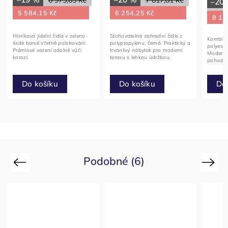
–20
5 584,15 Kč
6 254,25 Kč
8 17
Hliníková jídelní židle v zeleno-
Stohovatelná zahradní židle z
Kombino
šedé barvě včetně polstrování.
polypropylenu, černá. Praktický a
polyester
Prémiové sezení odolné vůči
trvanlivý nábytek pro moderní
Moderní 
korozi.
terasu s lehkou údržbou.
pohodlí 
Do
Do košíku
Do košíku
Podobné (6)
Previous
Next